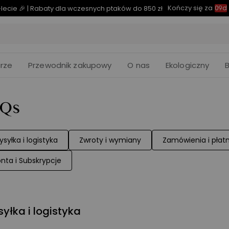
Kończy się za
er – Aż 34% rabatu | teraz już od 2499,00 zł
09d
04
:
rze
Przewodnik zakupowy
O nas
Ekologiczny
AQs
syłka i logistyka
Zwroty i wymiany
Zamówienia i płat
nta i Subskrypcje
yłka i logistyka