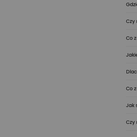
Gdzi
Czy 
Co z
Jaki
Dlac
Co z
Jak 
Czy 