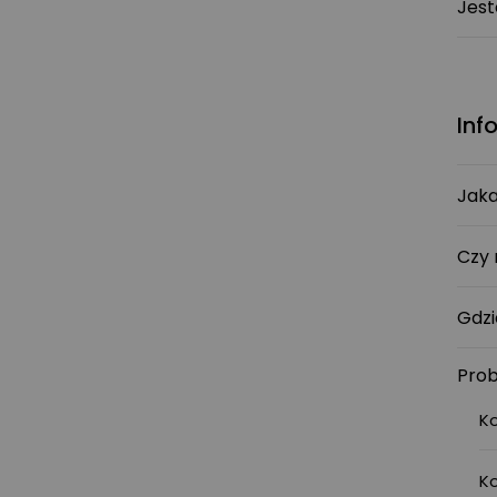
Jest
Inf
Jaka
Czy 
Gdzi
Prob
K
K