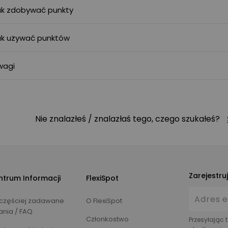
ak zdobywać punkty
ak używać punktów
wagi
Nie znalazłeś / znalazłaś tego, czego szukałeś?
Zarejestru
ntrum Informacji
FlexiSpot
częściej zadawane
O FlexiSpot
ania / FAQ
Członkostwo
Przesyłając 