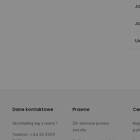
J
J
U
Dane kontaktowe
Prawne
Ce
Skontaktuj się z nami >
30-dniowe prawo
Naj
zwrotu
pyt
Telefon: +44 20 3929