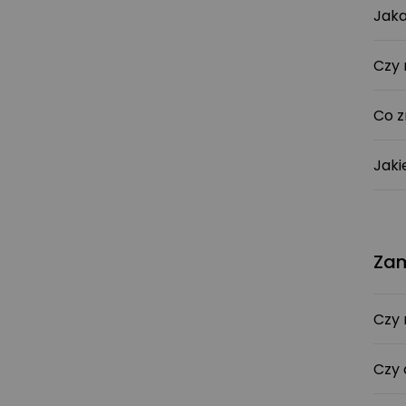
Jaka
Czy 
Co z
Jaki
Zam
Czy 
Czy 