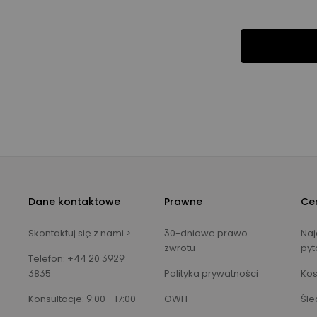
Dane kontaktowe
Prawne
Ce
Skontaktuj się z nami >
30-dniowe prawo
Naj
zwrotu
pyt
Telefon: +44 20 3929
3835
Polityka prywatności
Kos
Konsultacje: 9:00 - 17:00
OWH
Śle