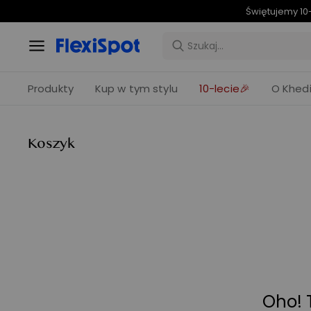
Świętujemy 10-
Produkty
Kup w tym stylu
10-lecie🎉
O Khedi
Koszyk
Oho! T