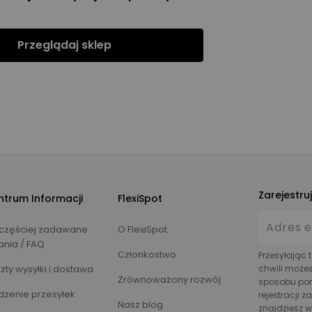
Przeglądaj sklep
Zarejestru
ntrum Informacji
FlexiSpot
częściej zadawane
O FlexiSpot
ania / FAQ
Członkostwo
Przesyłając 
zty wysyłki i dostawa
chwili może
Zrównoważony rozwój
sposobu pomi
dzenie przesyłek
rejestracji 
Nasz blog
znajdziesz 