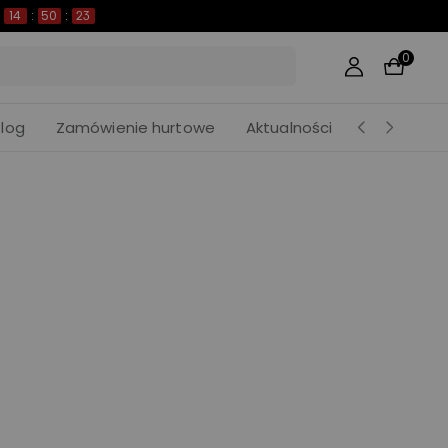
14
:
50
:
22
0
Blog
Zamówienie hurtowe
Aktualności