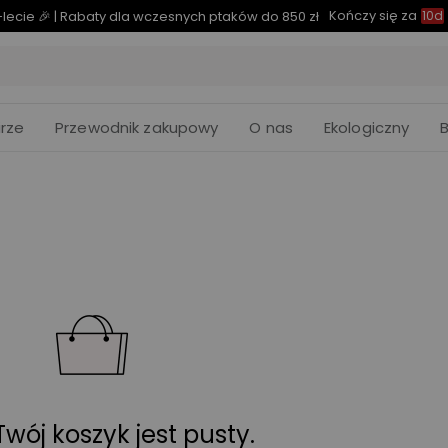
Kończy się za
lecie 🎉 | Rabaty dla wczesnych ptaków do 850 zł
10d
rze
Przewodnik zakupowy
O nas
Ekologiczny
wój koszyk jest pusty.