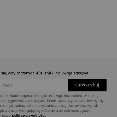
j się, aby otrzymać 40zł zniżki na Swoje zakupy!
Subskrybuj
ten formularz, zapisujesz się do naszego newslettera. W każdej
sz zrezygnować z subskrypcji. Informacje dotyczące celów zgody,
aru jej skuteczności, korzystania z usług dostawców wysyłki,
zapisu oraz przysługującego Ci prawa do cofnięcia zgody
w naszej
polityce prywatności.