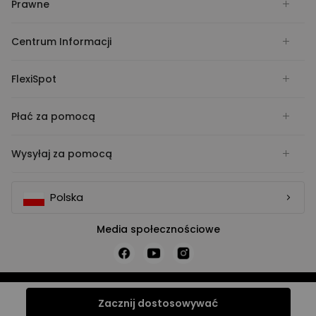
Prawne
Centrum Informacji
FlexiSpot
Płać za pomocą
Wysyłaj za pomocą
Polska
Media społecznościowe
COPYRIGHT © FLEXISPOT 2026
Adres magazynu: Flexispot GmbH, Franz-Greiß-Straße 7, 50735
Zacznij dostosowywać
Kolonia