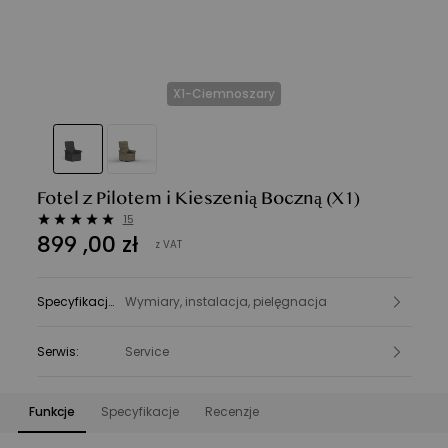
X1-Ciemnoszary
Fotel z Pilotem i Kieszenią Boczną
(X1)
15
899
,
00
zł
z VAT
Specyfikacje
:
Wymiary, instalacja, pielęgnacja
Serwis
:
Service
Funkcje
Specyfikacje
Recenzje
Funkcje