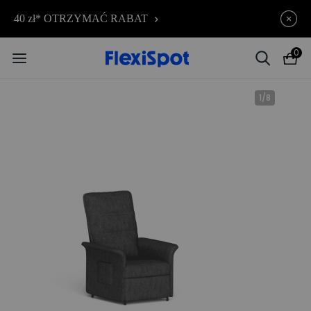
C7 Morpher – Aż 34% rabatu |
Kończy się za
40 zł* OTRZYMAĆ RABAT
09d
03
:
05
:
30
teraz już od 2499,00 zł
0
1
/
8