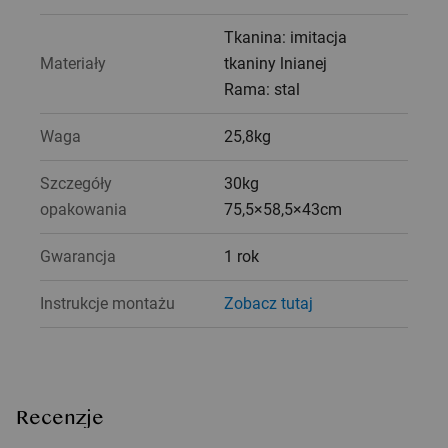
Tkanina: imitacja
Materiały
tkaniny lnianej
Rama: stal
Waga
25,8kg
Szczegóły
30kg
opakowania
75,5×58,5×43cm
Gwarancja
1 rok
Instrukcje montażu
Zobacz tutaj
Recenzje