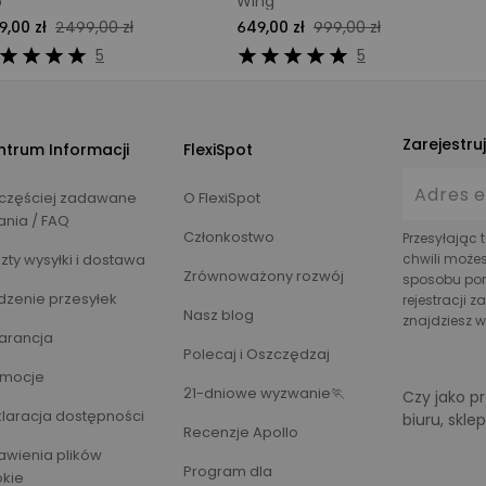
5
Wing
9,00 zł
2499,00 zł
649,00 zł
999,00 zł
5
5
Zarejestru
ntrum Informacji
FlexiSpot
częściej zadawane
O FlexiSpot
ania / FAQ
Członkostwo
Przesyłając 
zty wysyłki i dostawa
chwili może
Zrównoważony rozwój
sposobu pomi
dzenie przesyłek
rejestracji 
Nasz blog
znajdziesz 
arancja
Polecaj i Oszczędzaj
omocje
21-dniowe wyzwanie🏃‍
Czy jako 
laracja dostępności
biuru, skle
Recenzje Apollo
awienia plików
Program dla
kie