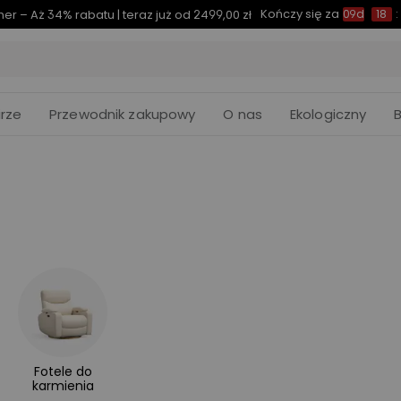
Kończy się za
er – Aż 34% rabatu | teraz już od 2499,00 zł
09d
18
:
rze
Przewodnik zakupowy
O nas
Ekologiczny
Fotele do
karmienia