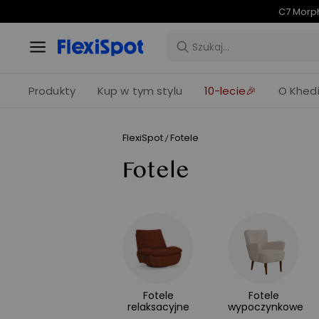
C7 Morph
Produkty
Kup w tym stylu
10-lecie🎉
O Khedi
FlexiSpot
Fotele
/
Fotele
Fotele
Fotele
relaksacyjne
wypoczynkowe