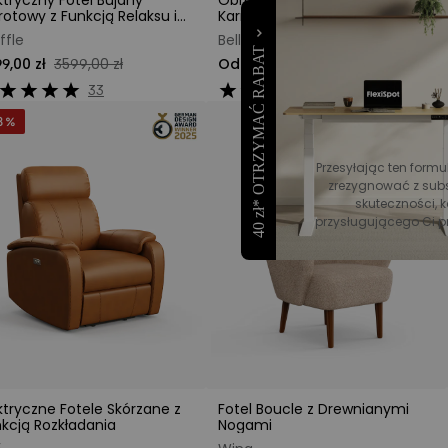
ktryczny Fotel Bujany
Obrotowy i Bujany Fotel do
otowy z Funkcją Relaksu i
Karmienia Piersią
arciem Typu Waffle
ffle
Belli
40 zł* OTRZYMAĆ RABAT
9,00 zł
3599,00 zł
Od 3749,00 zł
4599,00 zł
33
8
8 %
Przesyłając ten formu
zrezygnować z subs
skuteczności, k
przysługującego Ci p
ktryczne Fotele Skórzane z
Fotel Boucle z Drewnianymi
kcją Rozkładania
Nogami