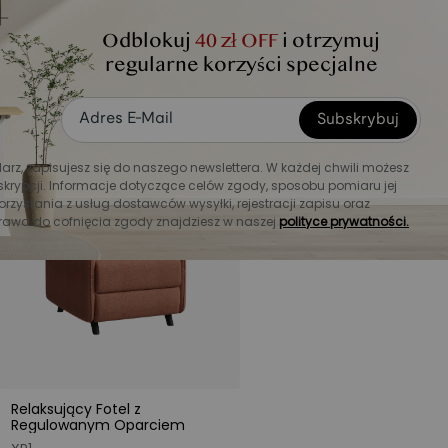
Obrotowe i Bujane Ręczne
Fotele Rozkładane do Małych
Przestrzeni
Odblokuj
40 zł OFF
i otrzymuj
Mini Waffle
regularne korzyści specjalne
Od 1849,00 zł
2799,00 zł
Subskrybuj
-60 %
larz, zapisujesz się do naszego newslettera. W każdej chwili możesz
krypcji. Informacje dotyczące celów zgody, sposobu pomiaru jej
orzystania z usług dostawców wysyłki, rejestracji zapisu oraz
rawa do cofnięcia zgody znajdziesz w naszej
polityce prywatności.
Relaksujący Fotel z
Regulowanym Oparciem