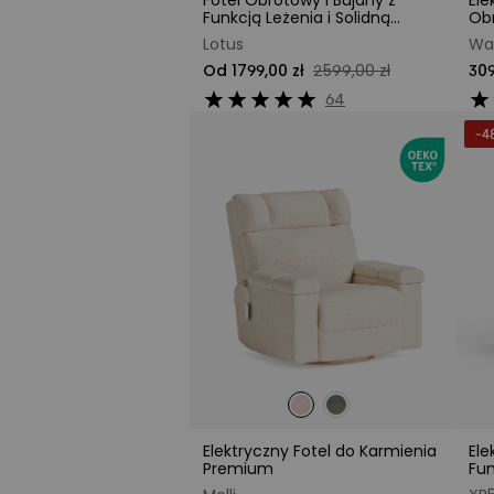
Fotel Obrotowy i Bujany z
Ele
Funkcją Leżenia i Solidną
Obr
Metalową Podstawą
Op
Lotus
Wa
Od 1799,00 zł
2599,00 zł
309
64
-4
Elektryczny Fotel do Karmienia
Ele
Premium
Fun