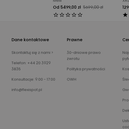
Melli
XR
Od 5499,00 zł
5699,00 zł
129
Dane kontaktowe
Prawne
Ce
Skontaktuj się z nami >
30-dniowe prawo
Naj
zwrotu
pyt
Telefon: +44 20 3929
3835
Polityka prywatności
Kos
Konsultacje: 9:00 - 17:00
OWH
Śle
info@flexispot.pl
Gw
Pr
Dek
Ust
coo