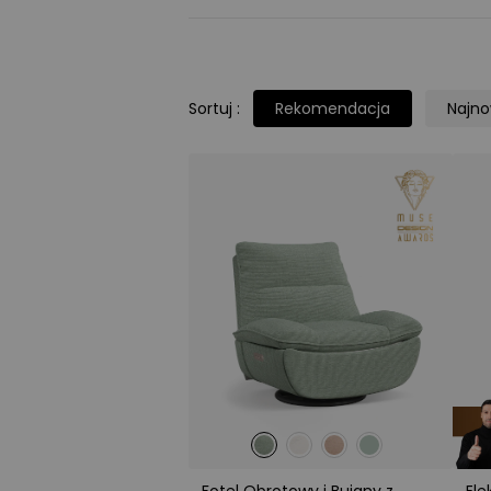
Sortuj
:
Rekomendacja
Najn