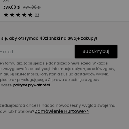
XP1
399,00 zł
999,00 zł
10
j się, aby otrzymać 40zł zniżki na Swoje zakupy!
Subskrybuj
ten formularz, zapisujesz się do naszego newslettera. W każdej
sz zrezygnować z subskrypcji. Informacje dotyczące celów zgody,
aru jej skuteczności, korzystania z usług dostawców wysyłki,
zapisu oraz przysługującego Ci prawa do cofnięcia zgody
w naszej
polityce prywatności.
przedsiębiorca chcesz nadać nowoczesny wygląd swojemu
Zamówienie Hurtowe>
>
powi lub hotelowi?