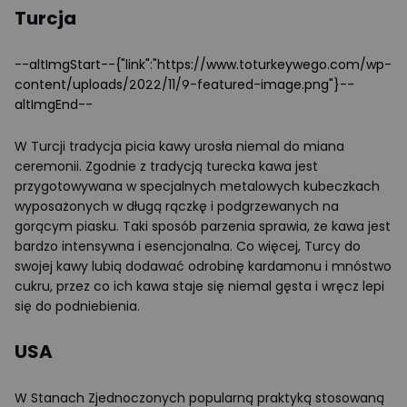
Turcja
--altImgStart--{"link":"https://www.toturkeywego.com/wp-
content/uploads/2022/11/9-featured-image.png"}--
altImgEnd--
W Turcji tradycja picia kawy urosła niemal do miana
ceremonii. Zgodnie z tradycją turecka kawa jest
przygotowywana w specjalnych metalowych kubeczkach
wyposażonych w długą rączkę i podgrzewanych na
gorącym piasku. Taki sposób parzenia sprawia, że kawa jest
bardzo intensywna i esencjonalna. Co więcej, Turcy do
swojej kawy lubią dodawać odrobinę kardamonu i mnóstwo
cukru, przez co ich kawa staje się niemal gęsta i wręcz lepi
się do podniebienia.
USA
W Stanach Zjednoczonych popularną praktyką stosowaną