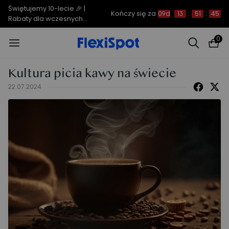
Świętujemy 10-lecie 🎉 |
Kończy się za
09d
13
:
51
:
44
Rabaty dla wczesnych
ptaków do 850 zł
0
Kultura picia kawy na świecie
22.07.2024