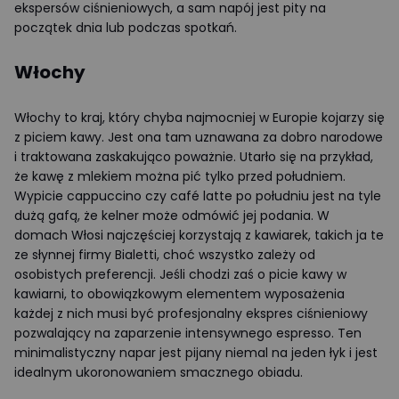
ekspersów ciśnieniowych, a sam napój jest pity na
początek dnia lub podczas spotkań.
Włochy
Włochy to kraj, który chyba najmocniej w Europie kojarzy się
z piciem kawy. Jest ona tam uznawana za dobro narodowe
i traktowana zaskakująco poważnie. Utarło się na przykład,
że kawę z mlekiem można pić tylko przed południem.
Wypicie cappuccino czy café latte po południu jest na tyle
dużą gafą, że kelner może odmówić jej podania. W
domach Włosi najczęściej korzystają z kawiarek, takich ja te
ze słynnej firmy Bialetti, choć wszystko zależy od
osobistych preferencji. Jeśli chodzi zaś o picie kawy w
kawiarni, to obowiązkowym elementem wyposażenia
każdej z nich musi być profesjonalny ekspres ciśnieniowy
pozwalający na zaparzenie intensywnego espresso. Ten
minimalistyczny napar jest pijany niemal na jeden łyk i jest
idealnym ukoronowaniem smacznego obiadu.