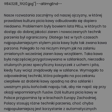
984328_1920.jpg"}--altImgEnd--
Nasze rozważania zacznijmy od naszej ojczyzny, w której
prawdziwa kultura picia kawy odbudowała się dopiero
niedawno. Problemem były bowiem lata PRLu, w których to
dostęp do dobrej jakości ziaren i nowoczesnych technik
parzenia był ograniczony. Dlatego też w tych czasach
najpopularniejszym stylem picia kawy była tak zwana kawa
parzona. Polegało to na niczym innym jak na zalaniu
zmielonych wcześniej ziaren kawy wrzątkiem. Taka kawa
była najczęściej przygotowywana w szklankach, nierzadko
otulonych przez specyficzny koszyczek z uchem i pita,
kiedy fusy wciąż znajdowały się w szklance. Wymagało to
odpowiedniej techniki, która polegała na poczekaniu
cierpliwie aż drobinki kawy opadną na dno szklanki i
uważnym piciu końcówki napoju tak, aby nie napić się przy
okazji wspomnianych fusów. Dziś kultura picia kawy w
Polsce przypomina tę w krachach Europy Zachodniej.
Polacy stosują różne techniki parzenia, choć chyba
najpopularniejszą jest korzystanie z automatycznych