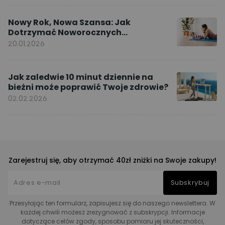
Nowy Rok, Nowa Szansa: Jak
Dotrzymać Noworocznych
Postanowień dzięki ćwiczeniom w
20.01.2026
domu
Jak zaledwie 10 minut dziennie na
bieżni może poprawić Twoje zdrowie?
02.02.2026
Zarejestruj się, aby otrzymać 40zł zniżki na Swoje zakupy!
Subskrybuj
Przesyłając ten formularz, zapisujesz się do naszego newslettera. W
każdej chwili możesz zrezygnować z subskrypcji. Informacje
dotyczące celów zgody, sposobu pomiaru jej skuteczności,