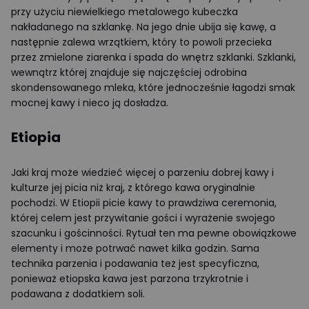
przy użyciu niewielkiego metalowego kubeczka
nakładanego na szklankę. Na jego dnie ubija się kawę, a
następnie zalewa wrzątkiem, który to powoli przecieka
przez zmielone ziarenka i spada do wnętrz szklanki. Szklanki,
wewnątrz której znajduje się najczęściej odrobina
skondensowanego mleka, które jednocześnie łagodzi smak
mocnej kawy i nieco ją dosładza.
Etiopia
Jaki kraj może wiedzieć więcej o parzeniu dobrej kawy i
kulturze jej picia niż kraj, z którego kawa oryginalnie
pochodzi. W Etiopii picie kawy to prawdziwa ceremonia,
której celem jest przywitanie gości i wyrażenie swojego
szacunku i gościnności. Rytuał ten ma pewne obowiązkowe
elementy i może potrwać nawet kilka godzin. Sama
technika parzenia i podawania też jest specyficzna,
ponieważ etiopska kawa jest parzona trzykrotnie i
podawana z dodatkiem soli.