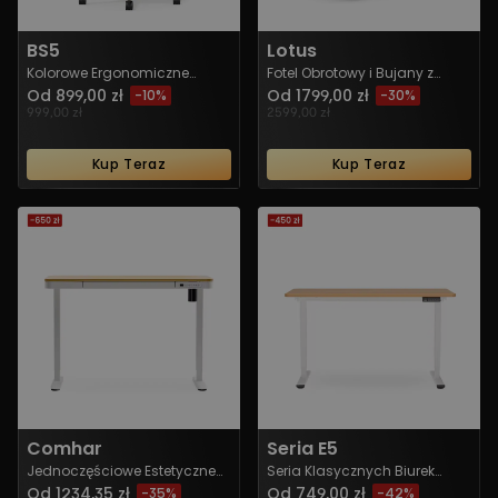
BS5
Lotus
Kolorowe Ergonomiczne
Fotel Obrotowy i Bujany z
Krzesło z Poduszką
Funkcją Leżenia i Solidną
Od 899,00 zł
Od 1799,00 zł
-10%
-30%
Przypominającą Chmurę
Metalową Podstawą
999,00 zł
2599,00 zł
Kup Teraz
Kup Teraz
Comhar
Seria E5
Jednoczęściowe Estetyczne
Seria Klasycznych Biurek
Biurko z Regulacją Wysokości
Stojących
Od 1234,35 zł
Od 749,00 zł
-35%
-42%