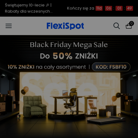
C7 Morpher – Aż 34% rabatu |
Kończy się za
11d
06
:
01
:
48
teraz już od 2499,00 zł
0