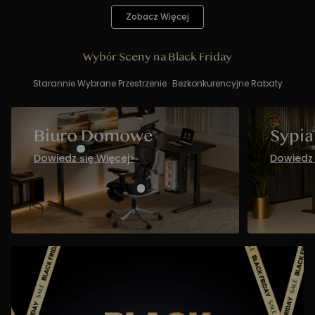
Zobacz Więcej
Wybór Sceny na Black Friday
Starannie Wybrane Przestrzenie · Bezkonkurencyjne Rabaty
Biuro Domowe
Sypia
Dowiedz się Więcej
>
Dowiedz 