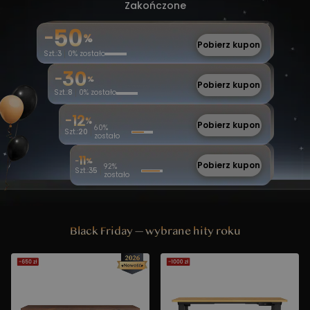
Zakończone
50
-
%
Pobierz kupon
Szt.:
3
0
%
zostało
30
-
%
Pobierz kupon
Szt.:
8
0
%
zostało
12
-
%
Pobierz kupon
60
%
Szt.:
20
zostało
11
%
-
Pobierz kupon
92
%
Szt.:
35
zostało
Black Friday — wybrane hity roku