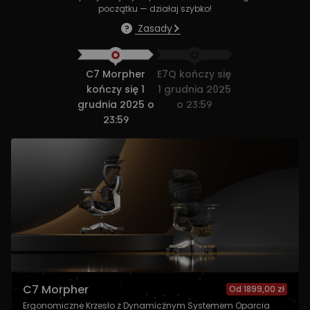
początku — działaj szybko!
Zasady
C7 Morpher
E7Q kończy się
kończy się 1
1 grudnia 2025
grudnia 2025 o
o 23:59
23:59
C7 Morpher
E7Q
Od 1899,00 zł
Od 2199,00 zł
Ergonomiczne Krzesło z Dynamicznym Systemem Oparcia
Biurko Stojące na 4 Nogach z 4 Silnikami