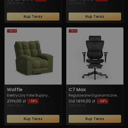
1899,00 zł
1299,00 zł
Kup Teraz
Kup Teraz
Waffle
C7 Max
Elektryczny Fotel Bujany
Regulowane Ergonomiczne
Obrotowy z Funkcją Relaksu i
Krzesło z Miękkim Siedziskiem
2199,00 zł
Od 1499,00 zł
-38%
-28%
Oparciem Typu Waffle
3599,00 zł
2099,00 zł
Kup Teraz
Kup Teraz