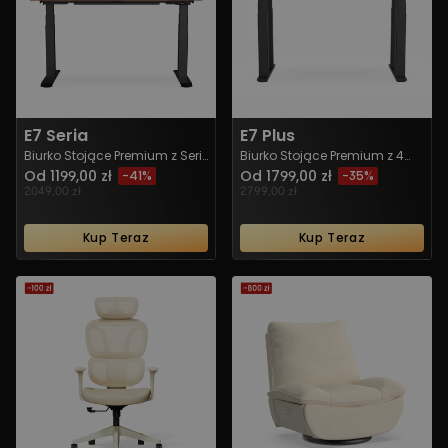
E7 Seria
E7 Plus
Biurko Stojące Premium z Serii
Biurko Stojące Premium z 4
E7
Nogami
Od 1199,00 zł
Od 1799,00 zł
-41%
-35%
2049,00 zł
2799,00 zł
Kup Teraz
Kup Teraz