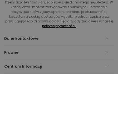
Przesyłając ten formularz, zapisujesz się do naszego newslettera. W
każdej chwili możesz zrezygnować z subskrypcji. Informacje
dotyczące celów zgody, sposobu pomiaru jej skuteczności,
korzystania z usług dostawców wysyłki, rejestracji zapisu oraz
przysługującego Ci prawa do cofnięcia zgody znajdziesz w naszej
polityce prywatności.
Dane kontaktowe
Prawne
Centrum Informacji
FlexiSpot
Płać za pomocą
Wysyłaj za pomocą