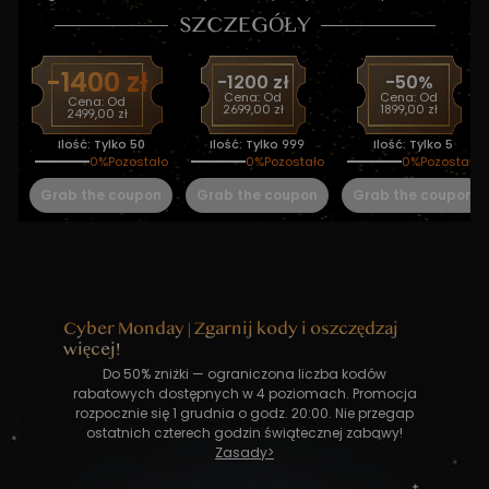
SZCZEGÓŁY
SZCZEGÓŁY
-1400 zł
-900 zł
-1200 zł
-400 zł
-50%
-50%
Cena:
Cena:
Od
Od
Cena:
Cena:
Od
Od
Cena:
Cena:
Od
Od
2699,00 zł
3799,00 zł
1899,00 zł
2199,00 zł
2499,00 zł
3299,00 zł
Ilość: Tylko
Ilość: Tylko
50
50
Ilość: Tylko
Ilość: Tylko
999
999
Ilość: Tylko
Ilość: Tylko
5
5
0
0
%
%
Pozostało
Pozostało
0
0
%
%
Pozostało
Pozostało
0
0
%
%
Pozostało
Pozostało
Grab the coupon
Grab the coupon
Grab the coupon
Grab the coupon
Grab the coupon
Grab the coupon
Cyber Monday | Zgarnij kody i oszczędzaj
więcej!
Do 50% zniżki — ograniczona liczba kodów
rabatowych dostępnych w 4 poziomach. Promocja
rozpocznie się 1 grudnia o godz. 20:00. Nie przegap
ostatnich czterech godzin świątecznej zabawy!
Zasady
>