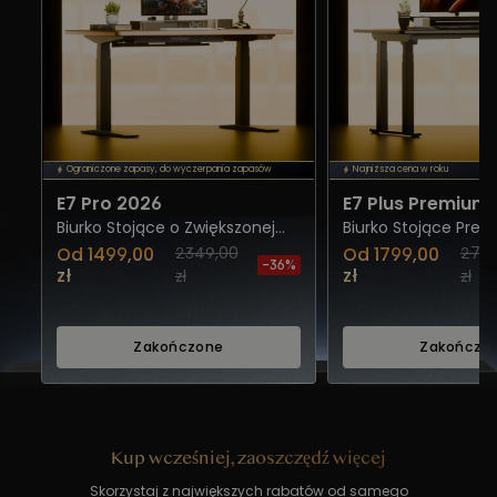
Ograniczone zapasy, do wyczerpania zapasów
Najniższa cena w roku
E7 Pro 2026
E7 Plus Premium 
Biurko Stojące o Zwiększonej
Biurko Stojące Pre
Stabilności
Nogami
Od 1499,00
2349,00
Od 1799,00
2799
-36%
zł
zł
zł
zł
Zakończone
Zakończo
Kup wcześniej, zaoszczędź więcej
Skorzystaj z największych rabatów od samego