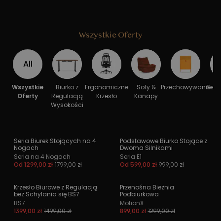
Wszystkie Oferty
All
Wszystkie
Biurko z
Ergonomiczne
Sofy &
Przechowywanie
Seria
Oferty
Regulacją
Krzesło
Kanapy
Wysokości
Seria Biurek Stojących na 4
Podstawowe Biurko Stojące z
-40 %
Nogach
Dwoma Silnikami
Seria na 4 Nogach
Seria E1
Od 1299,00 zł
1799,00 zł
Od 599,00 zł
999,00 zł
Krzesło Biurowe z Regulacją
Przenośna Bieżnia
bez Schylania się BS7
Podbiurkowa
BS7
MotionX
1399,00 zł
1499,00 zł
899,00 zł
1299,00 zł