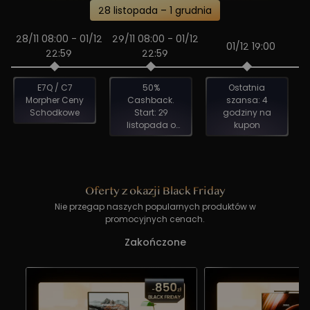
28 listopada – 1 grudnia
28/11 08:00
-
01/12
29/11 08:00
-
01/12
01/12 19:00
22:59
22:59
E7Q / C7
50%
Ostatnia
Morpher Ceny
Cashback.
szansa: 4
Schodkowe
Start: 29
godziny na
listopada o
kupon
09:00.
Oferty z okazji Black Friday
Nie przegap naszych popularnych produktów w
promocyjnych cenach.
Zakończone