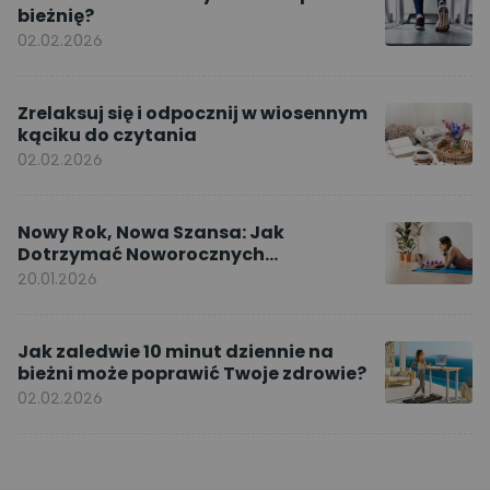
bieżnię?
02.02.2026
Zrelaksuj się i odpocznij w wiosennym
kąciku do czytania
02.02.2026
Nowy Rok, Nowa Szansa: Jak
Dotrzymać Noworocznych
Postanowień dzięki ćwiczeniom w
20.01.2026
domu
Jak zaledwie 10 minut dziennie na
bieżni może poprawić Twoje zdrowie?
02.02.2026