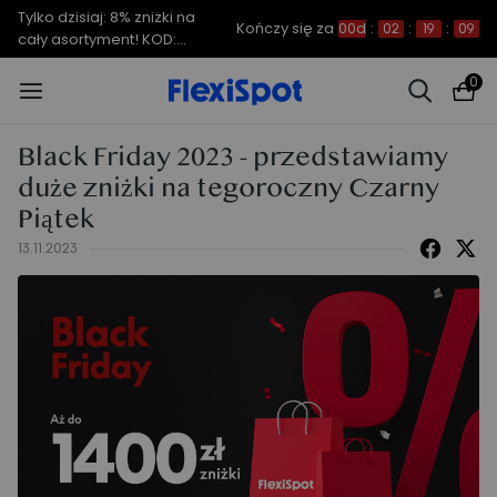
Tylko dzisiaj: 8% zniżki na
Kończy się za
00d
:
02
:
19
:
08
cały asortyment! KOD:
ROK1008
0
Black Friday 2023 - przedstawiamy
duże zniżki na tegoroczny Czarny
Piątek
13.11.2023