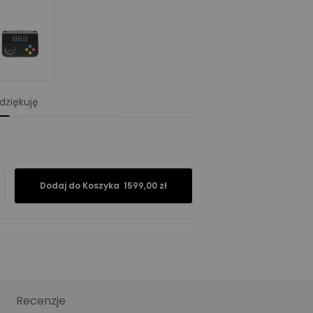
 dziękuję
Płyta wiórowa
Lity dąb (Prod. UE)
Dodaj do Koszyka
1599,00 zł
MDF
e
Buk
Recenzje