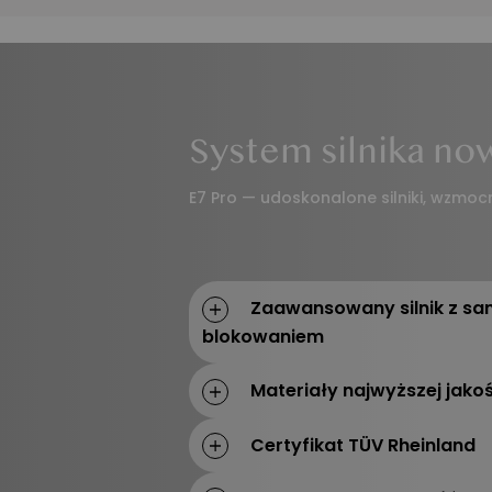
Funkcje
System silnika no
E7 Pro — udoskonalone silniki, wzmoc
Zaawansowany silnik z s
blokowaniem
Materiały najwyższej jakoś
Certyfikat TÜV Rheinland