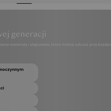
Polecane akcesor
Hot
Prow
wej generacji
nione materiały i ulepszenia, które można odczuć przy każdy
Prowadnica
Kablowa CMP017
199
,
00 zł
amoczynnym
Serwis
30 dni na darmo
ci