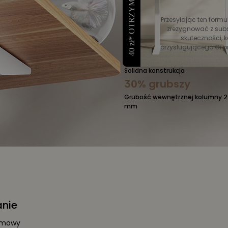
40 zł* OTRZYMAĆ RABAT
Min. Odstęp między
kolumnami
Przesyłając ten formu
zrezygnować z subs
Dla bardziej stabilnej podróży
skuteczności, k
podnoszenia
przysługującego Ci p
Solidna konstrukcja
30% grubszy
Grubość wewnętrznej kolumny 2
mm
anie
lemowy