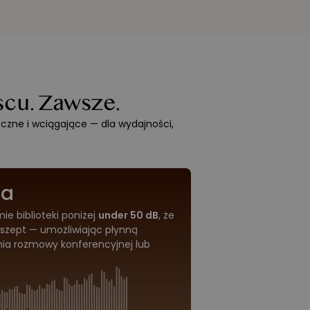
cu. Zawsze.
eczne i wciągające — dla wydajności,
ca
ie biblioteki poniżej
under 50 dB
, że
k szept — umożliwiając płynną
nia rozmowy konferencyjnej lub