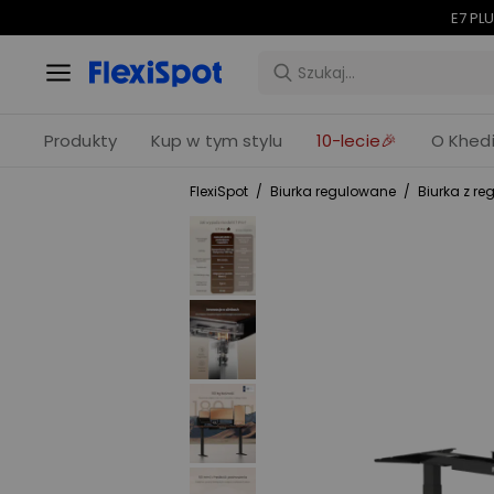
E7 PLU
Produkty
Kup w tym stylu
10-lecie🎉
O Khedi
FlexiSpot
/
Biurka regulowane
/
Biurka z r