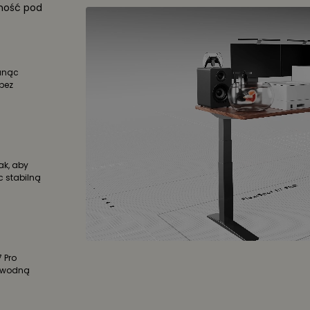
lność pod
sunąc
bez
ak, aby
c stabilną
 Pro
zawodną