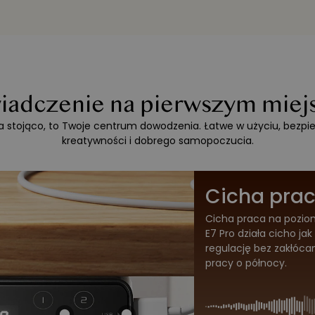
iadczenie na pierwszym miejs
 na stojąco, to Twoje centrum dowodzenia. Łatwe w użyciu, bezpi
kreatywności i dobrego samopoczucia.
Cicha pra
Cicha praca na poziom
E7 Pro działa cicho ja
regulację bez zakłóca
pracy o północy.