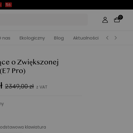
6
:
54
0
O nas
Ekologiczny
Blog
Aktualności
ące o Zwiększonej
(E7 Pro)
ł
2349,00 zł
z VAT
ny
odstawowa klawiatura