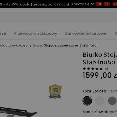
Kończy się za
S – Aż 39% rabatu | teraz już od 1699,00 zł
11d
17
:
2
rze
Przewodnik zakupowy
Zamówienie hurtowe
egulacją wysokości
/
Biurko Stojące o Zwiększonej Stabilności
Biurko Stoj
Stabilności
61
1599
,
00
z
Kolor Stelaża
:
Czar
Model Klawiatury
:
P