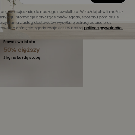
Śruba pociągowa ze
stali 45#
larz, zapisujesz się do naszego newslettera. W każdej chwili możesz
krypcji. Informacje dotyczące celów zgody, sposobu pomiaru jej
Dzięki doskonałej wytrzymałości
orzystania z usług dostawców wysyłki, rejestracji zapisu oraz
mechanicznej
rawa do cofnięcia zgody znajdziesz w naszej
polityce prywatności.
Prawdziwa istota
50% cięższy
3 kg na każdą stopę