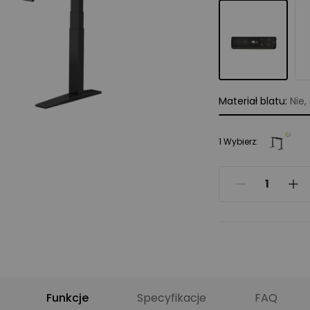
Materiał blatu
:
Nie,
Nie, dziękuję
1 Wybierz:
Bambusowy
Sklejka
Drewno kauczukow
Orzech lity
Funkcje
Specyfikacje
FAQ