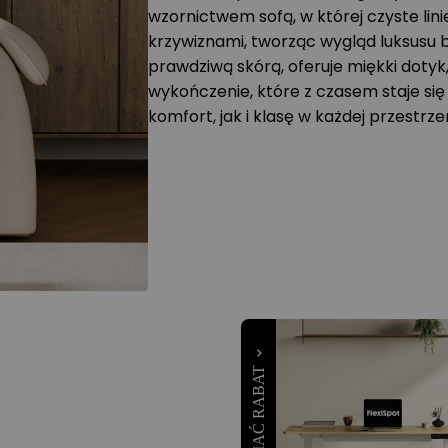
wzornictwem sofą, w której czyste lin
krzywiznami, tworząc wygląd luksusu b
prawdziwą skórą, oferuje miękki dotyk
wykończenie, które z czasem staje si
komfort, jak i klasę w każdej przestrze