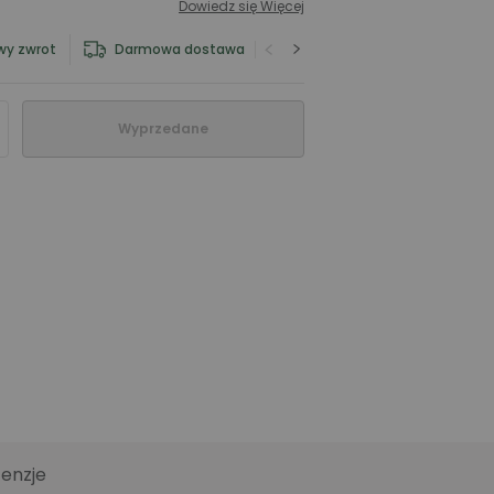
Dowiedz się Więcej
wy zwrot
Darmowa dostawa
Serwis gwarancyjny
Wyprzedane
enzje