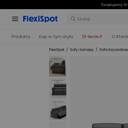
Świętujemy 10-
Produkty
Kup w tym stylu
10-lecie🎉
O Khedi
FlexiSpot
/
Sofy i kanapy
/
Sofa trzyosobo