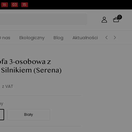
16
:
03
:
13
0
O nas
Ekologiczny
Blog
Aktualności
ofa 3-osobowa z
Silnikiem
(Serena)
z VAT
ny
Biały