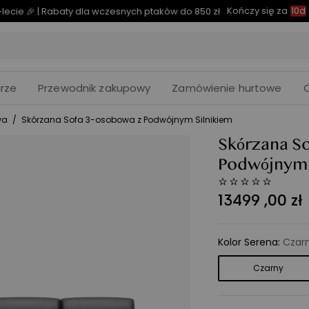
Kończy się za
lecie 🎉 | Rabaty dla wczesnych ptaków do 850 zł
10d
rze
Przewodnik zakupowy
Zamówienie hurtowe
wa
/
Skórzana Sofa 3-osobowa z Podwójnym Silnikiem
Skórzana S
Podwójnym 
13499
,
00
zł
Kolor Serena
:
Czar
Czarny