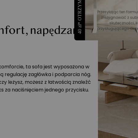
40 zł* OTRZYMAĆ RABAT
Przesyłając ten formu
zrezygnować z subs
skuteczności, k
fort, napędzany
przysługującego Ci p
omforcie, ta sofa jest wyposażona w
ą regulację zagłówka i podparcia nóg.
czy leżysz, możesz z łatwością znaleźć
ks za naciśnięciem jednego przycisku.