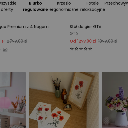
szystkie
Biurko
Krzesło
Fotele
Przechowy
oferty
regulowane
ergonomiczne
relaksacyjne
jące Premium z 4 Nogami
Stół do gier GT6
towana | -1100 zł
GT6
 zł
2799,00 zł
Od 1299,00 zł
1899,00 zł
56