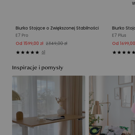
W
Biurko Stojące o Zwiększonej Stabilności
Biurko Sto
Bestseller
Oferta limi
E7 Pro
E7 Plus
Od 1599,00 zł
2349,00 zł
Od 1699,00
61
Inspiracje i pomysły