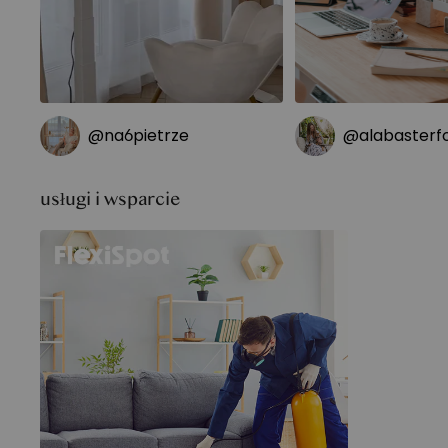
@na6pietrze
@alabasterf
usługi i wsparcie