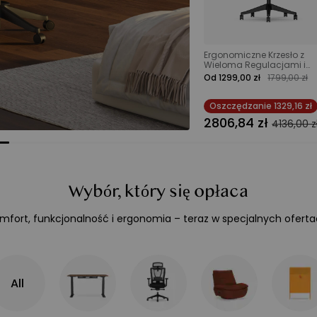
Ergonomiczne Krzesło z
Wieloma Regulacjami i
Dzielonym Podparciem
Od 1299,00 zł
1799,00 zł
Lędźwiowym
Oszczędzanie
1329,16 zł
2806,84 zł
4136,00 z
Wybór, który się opłaca
mfort, funkcjonalność i ergonomia – teraz w specjalnych oferta
All