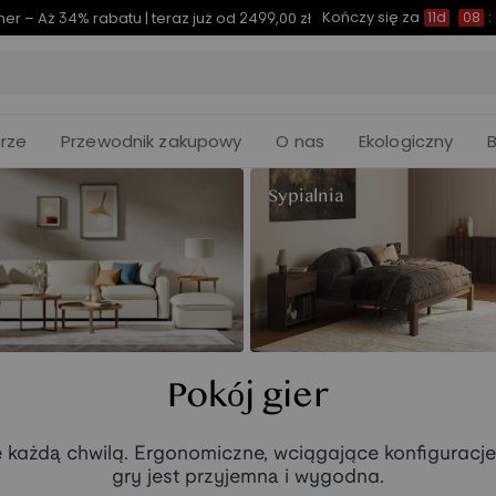
Kończy się za
er – Aż 34% rabatu | teraz już od 2499,00 zł
11d
08
:
rze
Przewodnik zakupowy
O nas
Ekologiczny
Sypialnia
Pokój gier
ię każdą chwilą. Ergonomiczne, wciągające konfiguracje
gry jest przyjemna i wygodna.