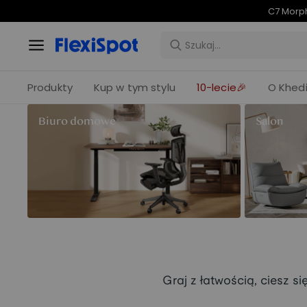
C7 Morph
Produkty
Kup w tym stylu
10-lecie🎉
O Khedi
Biuro domowe
Salon
Graj z łatwością, ciesz s