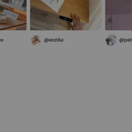
ox
@eszillui
@peti