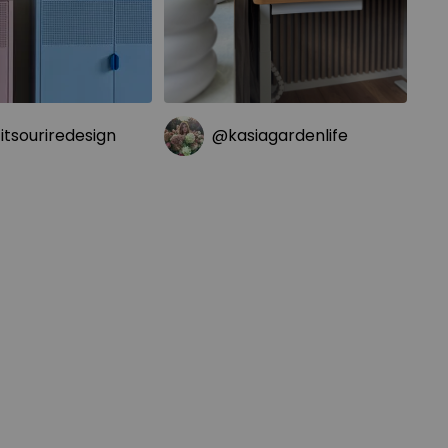
tsouriredesign
@kasiagardenlife