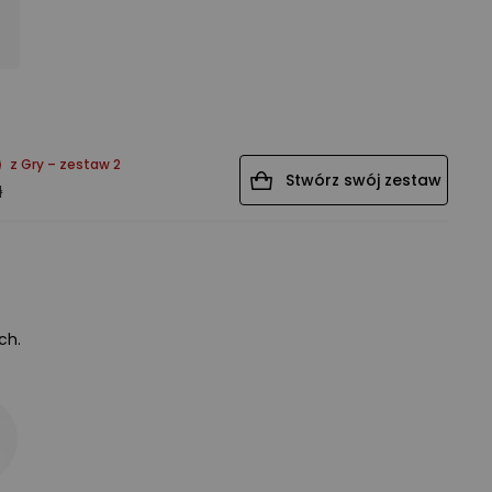
z
Gry – zestaw 2
Stwórz swój zestaw
ł
ch.