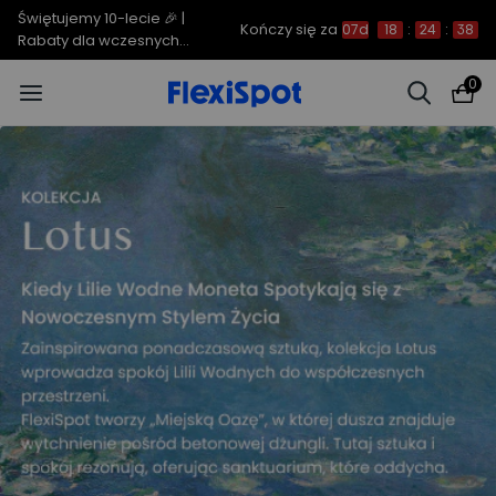
C7 Morpher – Aż 34% rabatu |
Kończy się za
07d
18
:
24
:
37
teraz już od 2499,00 zł
0