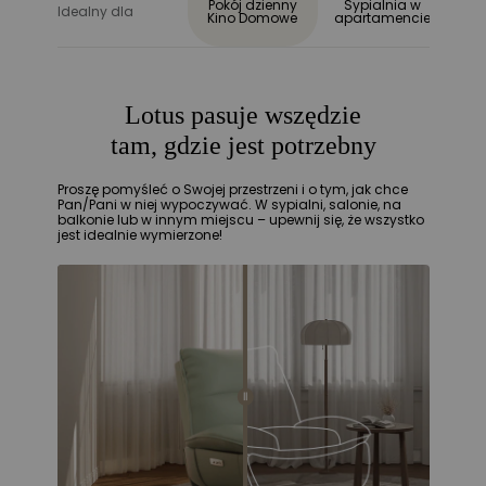
Pokój dzienny
Sypialnia w
Idealny dla
ap
Kino Domowe
apartamencie
Lotus pasuje wszędzie
tam, gdzie jest potrzebny
Proszę pomyśleć o Swojej przestrzeni i o tym, jak chce
Pan/Pani w niej wypoczywać. W sypialni, salonie, na
balkonie lub w innym miejscu – upewnij się, że wszystko
jest idealnie wymierzone!