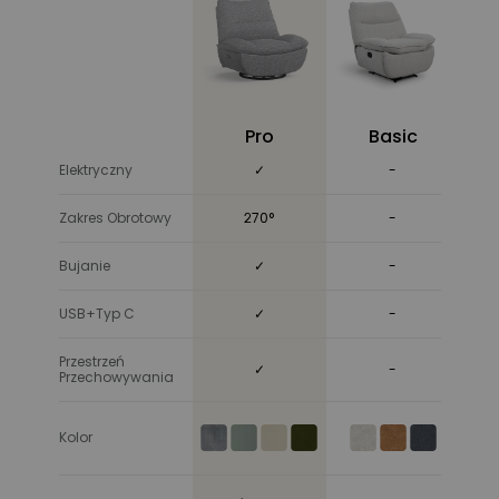
Pro
Basic
S
Elektryczny
✓
-
Zakres Obrotowy
270°
-
Bujanie
✓
-
USB+Typ C
✓
-
Przestrzeń
✓
-
Przechowywania
Kolor
S