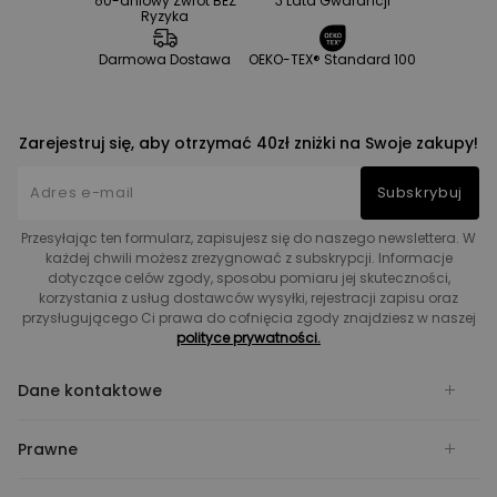
60-dniowy Zwrot BEZ
3 Lata Gwarancji
Ryzyka
Darmowa Dostawa
OEKO-TEX® Standard 100
Zarejestruj się, aby otrzymać 40zł zniżki na Swoje zakupy!
Subskrybuj
Przesyłając ten formularz, zapisujesz się do naszego newslettera. W
każdej chwili możesz zrezygnować z subskrypcji. Informacje
dotyczące celów zgody, sposobu pomiaru jej skuteczności,
korzystania z usług dostawców wysyłki, rejestracji zapisu oraz
przysługującego Ci prawa do cofnięcia zgody znajdziesz w naszej
polityce prywatności.
Dane kontaktowe
Prawne