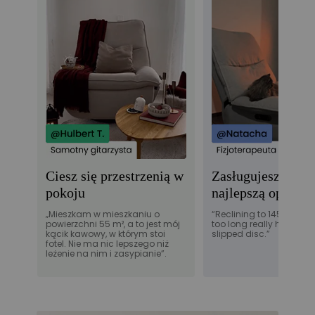
Ciesz się przestrzenią w
Zasługujesz na
pokoju
najlepszą opiekę
„Mieszkam w mieszkaniu o
“Reclining to 145° after s
powierzchni 55 m², a to jest mój
too long really helps wi
kącik kawowy, w którym stoi
slipped disc.”
fotel. Nie ma nic lepszego niż
leżenie na nim i zasypianie”.