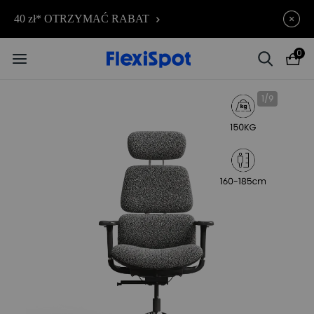
C7 Morpher – Aż 34% rabatu |
Kończy się za
40 zł* OTRZYMAĆ RABAT
09d
03
:
55
:
06
teraz już od 2499,00 zł
0
1
/
9