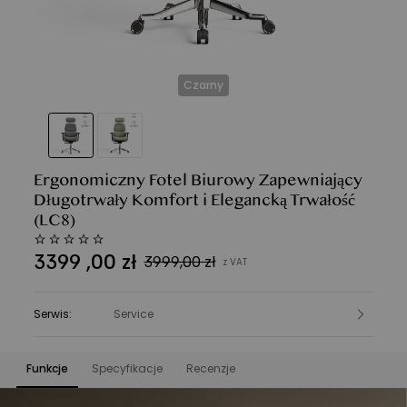
Czarny
Ergonomiczny Fotel Biurowy Zapewniający
Długotrwały Komfort i Elegancką Trwałość
(LC8)
3399
,
00
zł
3999,00 zł
z VAT
Serwis
:
Service
Funkcje
Specyfikacje
Recenzje
Funkcje