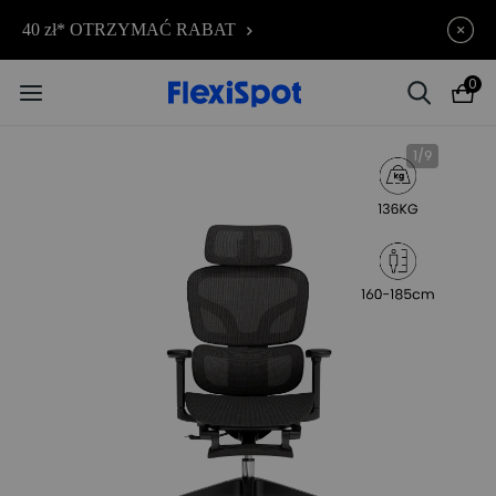
Świętujemy 10-lecie 🎉 |
Kończy się za
40 zł* OTRZYMAĆ RABAT
10d
23
:
33
:
29
Rabaty dla wczesnych
ptaków do 850 zł
0
1
/
9