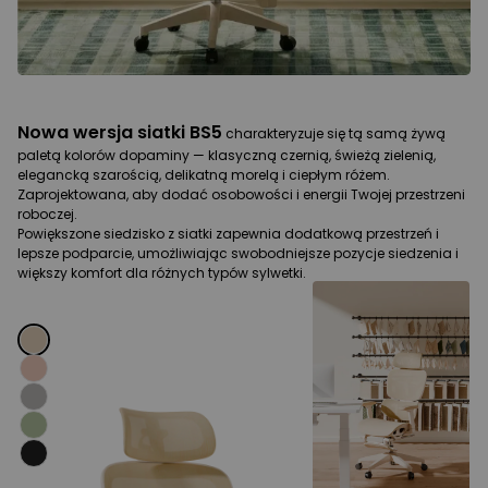
Nowa wersja siatki BS5
N
charakteryzuje się tą samą żywą
paletą kolorów dopaminy — klasyczną czernią, świeżą zielenią,
pa
elegancką szarością, delikatną morelą i ciepłym różem.
el
Zaprojektowana, aby dodać osobowości i energii Twojej przestrzeni
Za
roboczej.
ro
Powiększone siedzisko z siatki zapewnia dodatkową przestrzeń i
Po
lepsze podparcie, umożliwiając swobodniejsze pozycje siedzenia i
le
większy komfort dla różnych typów sylwetki.
wi