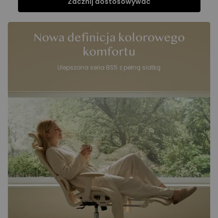
Zacznij dostosowywać
Funkcje
Nowa definicja kolorowego
komfortu
Ulepszona seria BS5 z pełną siatką