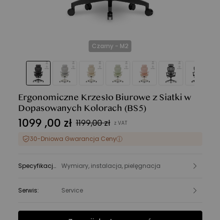
Czarny - M2
Ergonomiczne Krzesło Biurowe z Siatki w
Dopasowanych Kolorach
(BS5)
1099
,
00
zł
1199,00 zł
z VAT
30-Dniowa Gwarancja Ceny
Specyfikacje
:
Wymiary, instalacja, pielęgnacja
Serwis
:
Service
Funkcje
Specyfikacje
FAQ
Recenzje