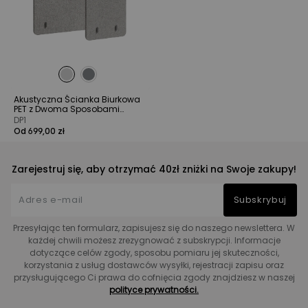
Akustyczna Ścianka Biurkowa
PET z Dwoma Sposobami
Montażu
DP1
Od 699,00 zł
Zarejestruj się, aby otrzymać 40zł zniżki na Swoje zakupy!
Subskrybuj
Przesyłając ten formularz, zapisujesz się do naszego newslettera. W
każdej chwili możesz zrezygnować z subskrypcji. Informacje
dotyczące celów zgody, sposobu pomiaru jej skuteczności,
korzystania z usług dostawców wysyłki, rejestracji zapisu oraz
przysługującego Ci prawa do cofnięcia zgody znajdziesz w naszej
polityce prywatności.