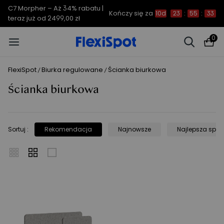
C7 Morpher – Aż 34% rabatu |
Kończy się za
10d
23
:
55
:
33
teraz już od 2499,00 zł
0
FlexiSpot
Biurka regulowane
Ścianka biurkowa
/
/
Ścianka biurkowa
Sortuj
:
Rekomendacja
Najnowsze
Najlepsza sprz