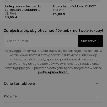
Zintegrowany Zestaw do
Prowadnica Kablowa CMP017
Zarządzania Kablami i
CMP017
Zasilania
CMP061
199,00 zł
519,00 zł
Zarejestruj się, aby otrzymać 40zł zniżki na Swoje zakupy!
Subskrybuj
Przesyłając ten formularz, zapisujesz się do naszego newslettera. W
każdej chwili możesz zrezygnować z subskrypcji. Informacje
dotyczące celów zgody, sposobu pomiaru jej skuteczności,
korzystania z usług dostawców wysyłki, rejestracji zapisu oraz
przysługującego Ci prawa do cofnięcia zgody znajdziesz w naszej
polityce prywatności.
Dane kontaktowe
Prawne