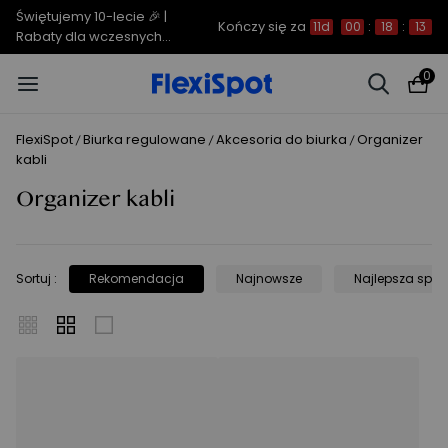
Świętujemy 10-lecie 🎉 |
Kończy się za
11d
00
:
18
:
13
Rabaty dla wczesnych
ptaków do 850 zł
0
FlexiSpot
Biurka regulowane
Akcesoria do biurka
Organizer
/
/
/
kabli
Organizer kabli
Sortuj
:
Rekomendacja
Najnowsze
Najlepsza sprz