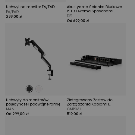
Uchwyt na monitor F6/F6D
Akustyczna Ścianka Biurkowa
PET z Dwoma Sposobami
F6/F6D
Montażu
DP1
299,00 zł
Od 699,00 zł
Uchwyty do monitorów –
Zintegrowany Zestaw do
pojedyncze i podwójne ramię
Zarządzania Kablami i
Zasilania
MA6
CMP061
Od 299,00 zł
519,00 zł