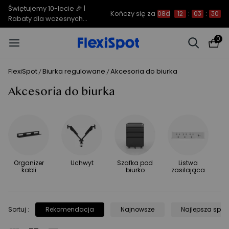
Świętujemy 10-lecie 🎉 |
Kończy się za
08d
12
:
03
:
30
Rabaty dla wczesnych
ptaków do 850 zł
0
FlexiSpot
Biurka regulowane
Akcesoria do biurka
/
/
Akcesoria do biurka
Organizer
Uchwyt
Szafka pod
Listwa
kabli
biurko
zasilająca
Sortuj
:
Rekomendacja
Najnowsze
Najlepsza sprz