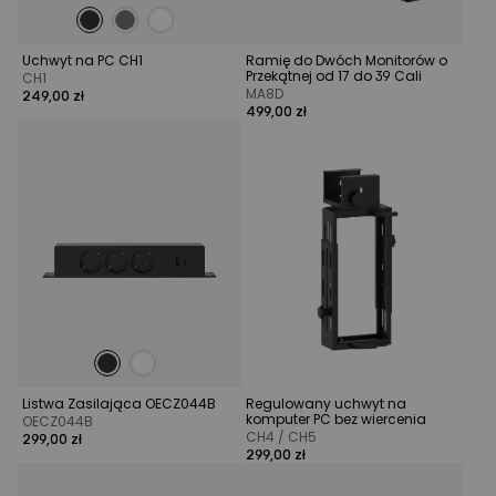
Uchwyt na PC CH1
Ramię do Dwóch Monitorów o
Przekątnej od 17 do 39 Cali
CH1
MA8D
249,00 zł
499,00 zł
Listwa Zasilająca OECZ044B
Regulowany uchwyt na
komputer PC bez wiercenia
OECZ044B
CH4 / CH5
299,00 zł
299,00 zł