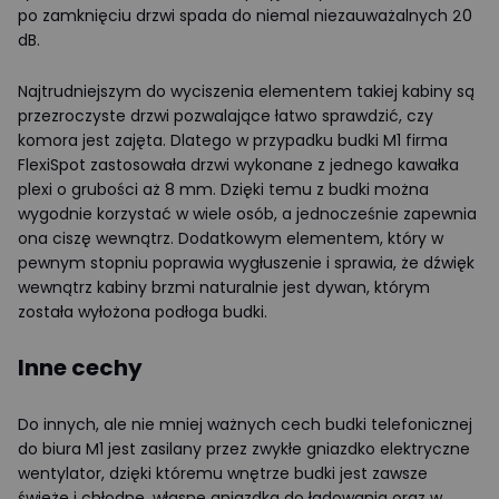
po zamknięciu drzwi spada do niemal niezauważalnych 20
dB.
Najtrudniejszym do wyciszenia elementem takiej kabiny są
przezroczyste drzwi pozwalające łatwo sprawdzić, czy
komora jest zajęta. Dlatego w przypadku budki M1 firma
FlexiSpot zastosowała drzwi wykonane z jednego kawałka
plexi o grubości aż 8 mm. Dzięki temu z budki można
wygodnie korzystać w wiele osób, a jednocześnie zapewnia
ona ciszę wewnątrz. Dodatkowym elementem, który w
pewnym stopniu poprawia wygłuszenie i sprawia, że dźwięk
wewnątrz kabiny brzmi naturalnie jest dywan, którym
została wyłożona podłoga budki.
Inne cechy
Do innych, ale nie mniej ważnych cech budki telefonicznej
do biura M1 jest zasilany przez zwykłe gniazdko elektryczne
wentylator, dzięki któremu wnętrze budki jest zawsze
świeże i chłodne, własne gniazdka do ładowania oraz w