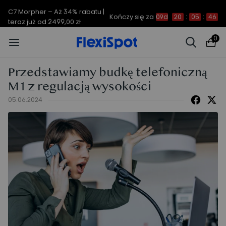
C7 Morpher – Aż 34% rabatu |
Kończy się za
09d
20
:
05
:
46
teraz już od 2499,00 zł
0
Przedstawiamy budkę telefoniczną
M1 z regulacją wysokości
05.06.2024