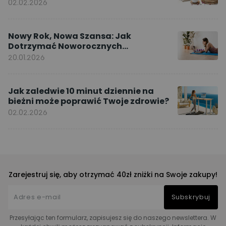
02.02.2026
Nowy Rok, Nowa Szansa: Jak
Dotrzymać Noworocznych
Postanowień dzięki ćwiczeniom w
20.01.2026
domu
Jak zaledwie 10 minut dziennie na
bieżni może poprawić Twoje zdrowie?
02.02.2026
Zarejestruj się, aby otrzymać 40zł zniżki na Swoje zakupy!
Subskrybuj
Przesyłając ten formularz, zapisujesz się do naszego newslettera. W