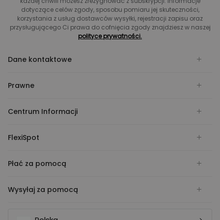
każdej chwili możesz zrezygnować z subskrypcji. Informacje
dotyczące celów zgody, sposobu pomiaru jej skuteczności,
korzystania z usług dostawców wysyłki, rejestracji zapisu oraz
przysługującego Ci prawa do cofnięcia zgody znajdziesz w naszej
polityce prywatności.
Dane kontaktowe
Prawne
Centrum Informacji
FlexiSpot
Płać za pomocą
Wysyłaj za pomocą
Polska