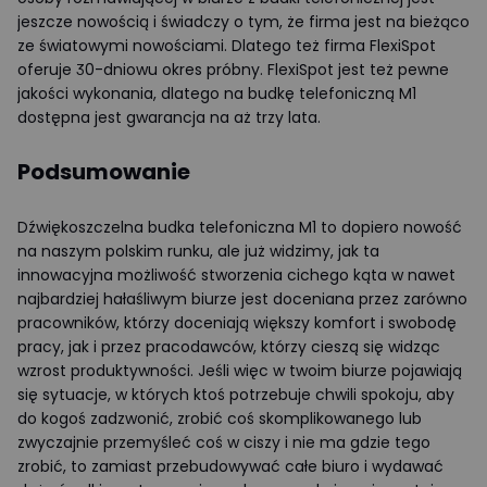
jeszcze nowością i świadczy o tym, że firma jest na bieżąco
ze światowymi nowościami. Dlatego też firma FlexiSpot
oferuje 30-dniowu okres próbny. FlexiSpot jest też pewne
jakości wykonania, dlatego na budkę telefoniczną M1
dostępna jest gwarancja na aż trzy lata.
Podsumowanie
Dźwiękoszczelna budka telefoniczna M1 to dopiero nowość
na naszym polskim runku, ale już widzimy, jak ta
innowacyjna możliwość stworzenia cichego kąta w nawet
najbardziej hałaśliwym biurze jest doceniana przez zarówno
pracowników, którzy doceniają większy komfort i swobodę
pracy, jak i przez pracodawców, którzy cieszą się widząc
wzrost produktywności. Jeśli więc w twoim biurze pojawiają
się sytuacje, w których ktoś potrzebuje chwili spokoju, aby
do kogoś zadzwonić, zrobić coś skomplikowanego lub
zwyczajnie przemyśleć coś w ciszy i nie ma gdzie tego
zrobić, to zamiast przebudowywać całe biuro i wydawać