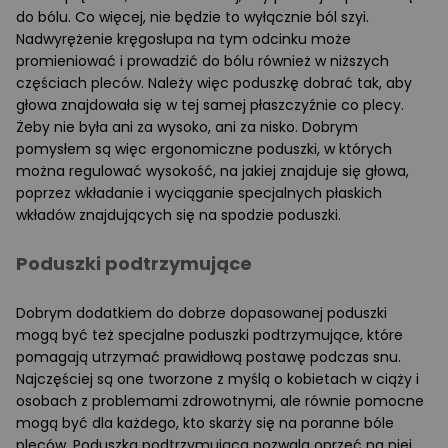
do bólu. Co więcej, nie będzie to wyłącznie ból szyi.
Nadwyrężenie kręgosłupa na tym odcinku może
promieniować i prowadzić do bólu również w niższych
częściach pleców. Należy więc poduszkę dobrać tak, aby
głowa znajdowała się w tej samej płaszczyźnie co plecy.
Żeby nie była ani za wysoko, ani za nisko. Dobrym
pomysłem są więc ergonomiczne poduszki, w których
można regulować wysokość, na jakiej znajduje się głowa,
poprzez wkładanie i wyciąganie specjalnych płaskich
wkładów znajdujących się na spodzie poduszki.
Poduszki podtrzymujące
Dobrym dodatkiem do dobrze dopasowanej poduszki
mogą być też specjalne poduszki podtrzymujące, które
pomagają utrzymać prawidłową postawę podczas snu.
Najczęściej są one tworzone z myślą o kobietach w ciąży i
osobach z problemami zdrowotnymi, ale równie pomocne
mogą być dla każdego, kto skarży się na poranne bóle
pleców. Poduszka podtrzymująca pozwala oprzeć na niej