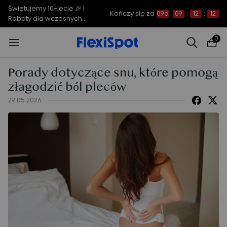
Świętujemy 10-lecie 🎉 |
Kończy się za
09d
09
:
12
:
12
Rabaty dla wczesnych
ptaków do 850 zł
0
Porady dotyczące snu, które pomogą
złagodzić ból pleców
29.05.2026