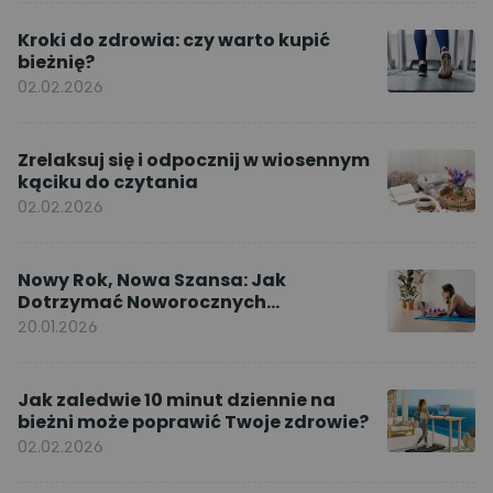
Kroki do zdrowia: czy warto kupić
bieżnię?
02.02.2026
Zrelaksuj się i odpocznij w wiosennym
kąciku do czytania
02.02.2026
Nowy Rok, Nowa Szansa: Jak
Dotrzymać Noworocznych
Postanowień dzięki ćwiczeniom w
20.01.2026
domu
Jak zaledwie 10 minut dziennie na
bieżni może poprawić Twoje zdrowie?
02.02.2026