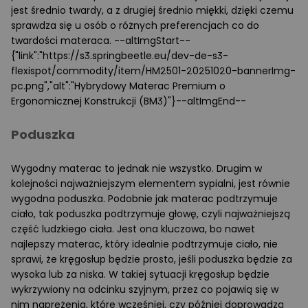
jest średnio twardy, a z drugiej średnio miękki, dzięki czemu
sprawdza się u osób o różnych preferencjach co do
twardości materaca. --altImgStart--
{"link":"https://s3.springbeetle.eu/dev-de-s3-
flexispot/commodity/item/HM2501-20251020-bannerImg-
pc.png","alt":"Hybrydowy Materac Premium o
Ergonomicznej Konstrukcji (BM3)"}--altImgEnd--
Poduszka
Wygodny materac to jednak nie wszystko. Drugim w
kolejności najważniejszym elementem sypialni, jest równie
wygodna poduszka. Podobnie jak materac podtrzymuje
ciało, tak poduszka podtrzymuje głowę, czyli najważniejszą
część ludzkiego ciała. Jest ona kluczowa, bo nawet
najlepszy materac, który idealnie podtrzymuje ciało, nie
sprawi, że kręgosłup będzie prosto, jeśli poduszka będzie za
wysoka lub za niska. W takiej sytuacji kręgosłup będzie
wykrzywiony na odcinku szyjnym, przez co pojawią się w
nim naprężenia, które wcześniej, czy później doprowadzą