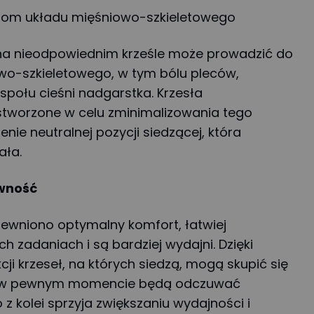
jom układu mięśniowo-szkieletowego
 na nieodpowiednim krześle może prowadzić do
wo-szkieletowego, w tym bólu pleców,
społu cieśni nadgarstka. Krzesła
stworzone w celu zminimalizowania tego
nie neutralnej pozycji siedzącej, która
ała.
wność
ewniono optymalny komfort, łatwiej
h zadaniach i są bardziej wydajni. Dzięki
ji krzeseł, na których siedzą, mogą skupić się
e w pewnym momencie będą odczuwać
 z kolei sprzyja zwiększaniu wydajności i