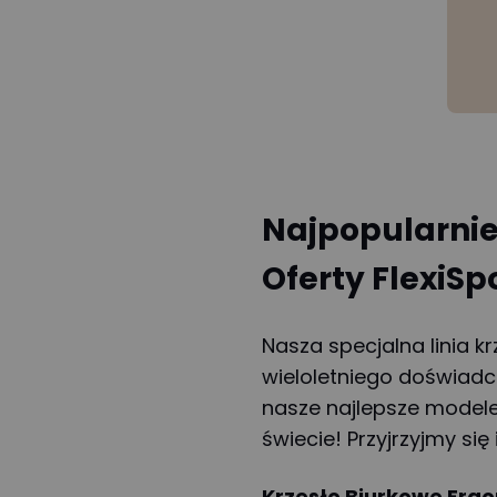
Najpopularnie
Oferty FlexiSp
Nasza specjalna linia 
wieloletniego doświadcz
nasze najlepsze model
świecie! Przyjrzyjmy się i
Krzesło Biurkowe Erg