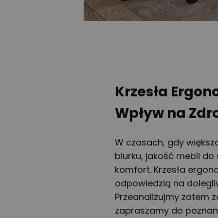
Krzesła Ergon
Wpływ na Zdr
W czasach, gdy większo
biurku, jakość mebli d
komfort. Krzesła ergon
odpowiedzią na dolegli
Przeanalizujmy zatem z
zapraszamy do poznani