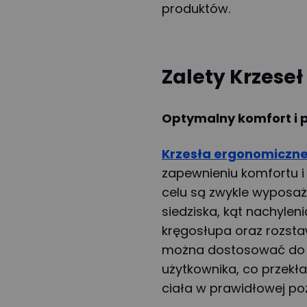
produktów.
Zalety Krzese
Optymalny komfort i 
Krzesła ergonomiczn
zapewnieniu komfortu 
celu są zwykle wyposaż
siedziska, kąt nachyle
kręgosłupa oraz rozsta
można dostosować do b
użytkownika, co przekł
ciała w prawidłowej poz