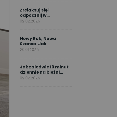
Zrelaksuj się i
odpocznij w
wiosennym kąciku do
02.02.2026
czytania
Nowy Rok, Nowa
Szansa: Jak
Dotrzymać
20.01.2026
Noworocznych
Postanowień dzięki
ćwiczeniom w domu
Jak zaledwie 10 minut
dziennie na bieżni
może poprawić Twoje
02.02.2026
zdrowie?