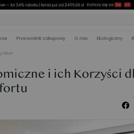
Kończy się za
er – Aż 34% rabatu | teraz już od 2499,00 zł
11d
06
:
rze
Przewodnik zakupowy
O nas
Ekologiczny
g Detail
miczne i ich Korzyści d
fortu