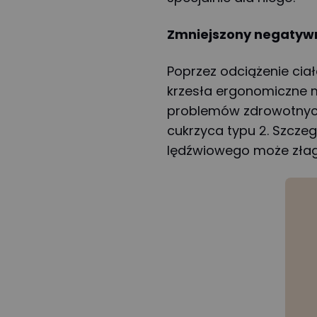
Zmniejszony negatyw
Poprzez odciążenie cia
krzesła ergonomiczne 
problemów zdrowotnych,
cukrzyca typu 2. Szcze
lędźwiowego może złago