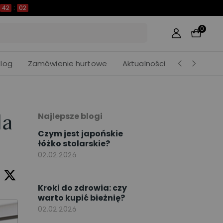
42
:
01
0
Blog
Zamówienie hurtowe
Aktualności
Najlepsze blogi
la
Czym jest japońskie
łóżko stolarskie?
02.02.2026
Kroki do zdrowia: czy
warto kupić bieżnię?
02.02.2026