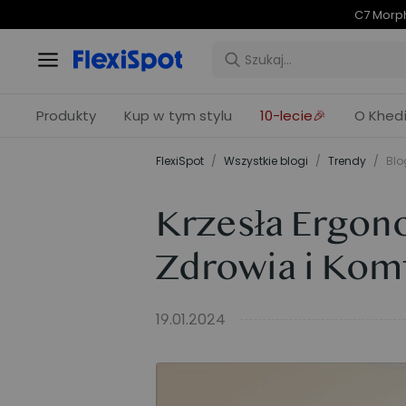
C7 Morph
Produkty
Kup w tym stylu
10-lecie🎉
O Khedi
FlexiSpot
/
Wszystkie blogi
/
Trendy
/
Blo
Krzesła Ergono
Zdrowia i Kom
19.01.2024