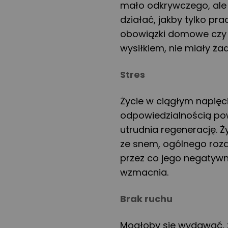
mało odkrywczego, ale 
działać, jakby tylko p
obowiązki domowe czy ro
wysiłkiem, nie miały ż
Stres
Życie w ciągłym napięc
odpowiedzialnością powo
utrudnia regenerację. 
ze snem, ogólnego roz
przez co jego negatywn
wzmacnia.
Brak ruchu
Mogłoby się wydawać, ż