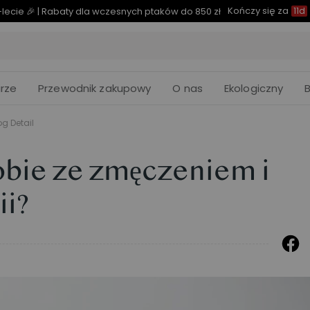
Kończy się za
er – Aż 34% rabatu | teraz już od 2499,00 zł
11d
08
:
rze
Przewodnik zakupowy
O nas
Ekologiczny
og Detail
obie ze zmęczeniem i
ii?