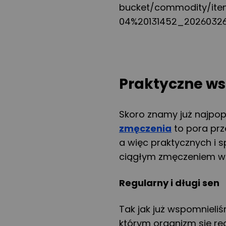
bucket/commodity/ite
04%20131452_20260326
Praktyczne w
Skoro znamy już najpop
zmęczenia
to pora prz
a więc praktycznych i
ciągłym zmęczeniem w 
Regularny i długi sen
Tak jak już wspomnieli
którym organizm się reg