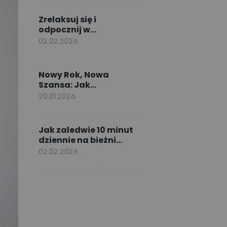
Zrelaksuj się i
odpocznij w
wiosennym kąciku do
02.02.2026
czytania
Nowy Rok, Nowa
Szansa: Jak
Dotrzymać
20.01.2026
Noworocznych
Postanowień dzięki
ćwiczeniom w domu
Jak zaledwie 10 minut
dziennie na bieżni
może poprawić Twoje
02.02.2026
zdrowie?