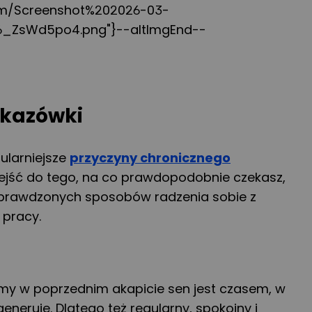
m/Screenshot%202026-03-
_ZsWd5po4.png"}--altImgEnd--
skazówki
ularniejsze
przyczyny chronicznego
ejść do tego, na co prawdopodobnie czekasz,
 sprawdzonych sposobów radzenia sobie z
pracy.
śmy w poprzednim akapicie sen jest czasem, w
eneruje. Dlatego też regularny, spokojny i