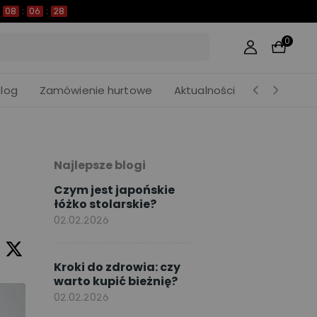
06
:
27
0
Blog
Zamówienie hurtowe
Aktualności
Najlepsze blogi
Czym jest japońskie
łóżko stolarskie?
02.02.2026
Kroki do zdrowia: czy
warto kupić bieżnię?
02.02.2026