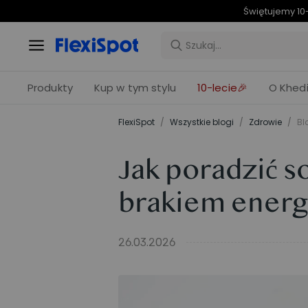
C7 Morph
Produkty
Kup w tym stylu
10-lecie🎉
O Khedi
FlexiSpot
/
Wszystkie blogi
/
Zdrowie
/
Bl
Jak poradzić s
brakiem energ
26.03.2026