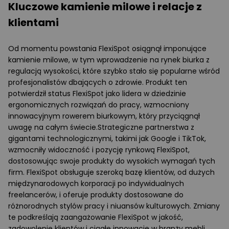
Kluczowe kamienie milowe i relacje z
klientami
Od momentu powstania FlexiSpot osiągnął imponujące
kamienie milowe, w tym wprowadzenie na rynek biurka z
regulacją wysokości, które szybko stało się popularne wśród
profesjonalistów dbających o zdrowie. Produkt ten
potwierdził status FlexiSpot jako lidera w dziedzinie
ergonomicznych rozwiązań do pracy, wzmocniony
innowacyjnym rowerem biurkowym, który przyciągnął
uwagę na całym świecie.Strategiczne partnerstwa z
gigantami technologicznymi, takimi jak Google i TikTok,
wzmocniły widoczność i pozycję rynkową FlexiSpot,
dostosowując swoje produkty do wysokich wymagań tych
firm. FlexiSpot obsługuje szeroką bazę klientów, od dużych
międzynarodowych korporacji po indywidualnych
freelancerów, i oferuje produkty dostosowane do
różnorodnych stylów pracy i niuansów kulturowych. Zmiany
te podkreślają zaangażowanie FlexiSpot w jakość,
zadowolenie klientów i ciągłe innowacje w branży mebli