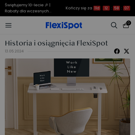
C7 Morpher – Aż 34% rabatu |
Kończy się za
11d
12
:
58
:
06
teraz już od 2499,00 zł
0
Historia i osiągnięcia FlexiSpot
13.05.2024