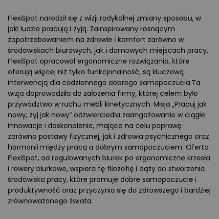
FlexiSpot narodził się z wizji radykalnej zmiany sposobu, w
jaki ludzie pracują i żyją. Zainspirowany rosnącym
zapotrzebowaniem na zdrowie i komfort zarówno w
środowiskach biurowych, jak i domowych miejscach pracy,
FlexiSpot opracował ergonomiczne rozwiązania, które
oferują więcej niż tylko funkcjonalność; są kluczową
interwencją dla codziennego dobrego samopoczucia.Ta
wizja doprowadziła do założenia firmy, której celem było
przywództwo w ruchu mebli kinetycznych. Misja „Pracuj jak
nowy, żyj jak nowy” odzwierciedla zaangażowanie w ciągłe
innowacje i doskonalenie, mające na celu poprawę
zarówno postawy fizycznej, jak i zdrowia psychicznego oraz
harmonii między pracą a dobrym samopoczuciem. Oferta
FlexiSpot, od regulowanych biurek po ergonomiczne krzesła
i rowery biurkowe, wspiera tę filozofię i dąży do stworzenia
środowiska pracy, które promuje dobre samopoczucie i
produktywność oraz przyczynia się do zdrowszego i bardziej
zrównoważonego świata.