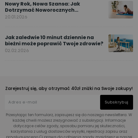
Nowy Rok, Nowa Szansa: Jak
Dotrzymać Noworocznych
Postanowień dzięki ćwiczeniom w
20.01.2026
domu
Jak zaledwie 10 minut dziennie na
bieżni może poprawić Twoje zdrowie?
02.02.2026
Zarejestruj się, aby otrzymać 40zł zniżki na Swoje zakupy!
Subskrybuj
Przesyłając ten formularz, zapisujesz się do naszego newslettera. W
każdej chwili możesz zrezygnować z subskrypcji. Informacje
dotyczące celów zgody, sposobu pomiaru jej skuteczności,
korzystania z usług dostawców wysyłki, rejestracji zapisu oraz
przysługującego Ci prawa do cofnięcia zgody znajdziesz w naszej