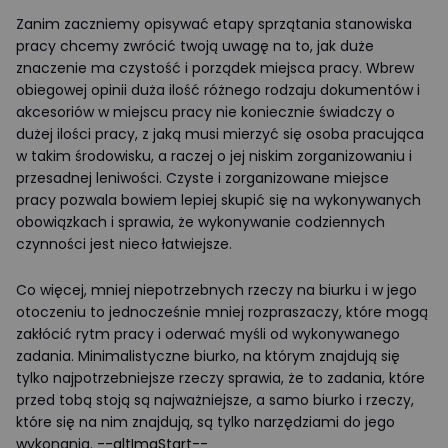
Zanim zaczniemy opisywać etapy sprzątania stanowiska
pracy chcemy zwrócić twoją uwagę na to, jak duże
znaczenie ma czystość i porządek miejsca pracy. Wbrew
obiegowej opinii duża ilość różnego rodzaju dokumentów i
akcesoriów w miejscu pracy nie koniecznie świadczy o
dużej ilości pracy, z jaką musi mierzyć się osoba pracująca
w takim środowisku, a raczej o jej niskim zorganizowaniu i
przesadnej leniwości. Czyste i zorganizowane miejsce
pracy pozwala bowiem lepiej skupić się na wykonywanych
obowiązkach i sprawia, że wykonywanie codziennych
czynności jest nieco łatwiejsze.
Co więcej, mniej niepotrzebnych rzeczy na biurku i w jego
otoczeniu to jednocześnie mniej rozpraszaczy, które mogą
zakłócić rytm pracy i oderwać myśli od wykonywanego
zadania. Minimalistyczne biurko, na którym znajdują się
tylko najpotrzebniejsze rzeczy sprawia, że to zadania, które
przed tobą stoją są najważniejsze, a samo biurko i rzeczy,
które się na nim znajdują, są tylko narzędziami do jego
wykonania.
--altImgStart--