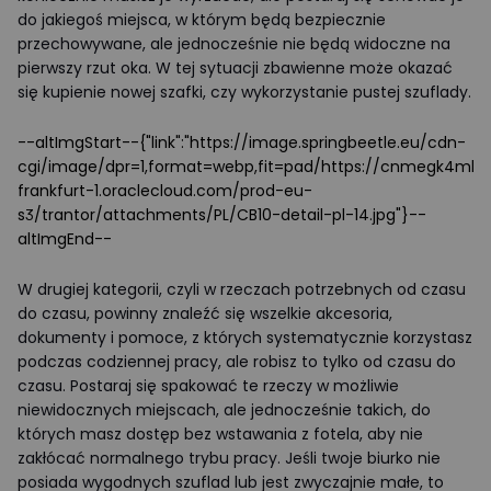
do jakiegoś miejsca, w którym będą bezpiecznie
przechowywane, ale jednocześnie nie będą widoczne na
pierwszy rzut oka. W tej sytuacji zbawienne może okazać
się kupienie nowej szafki, czy wykorzystanie pustej szuflady.
--altImgStart--{"link":"https://image.springbeetle.eu/cdn-
cgi/image/dpr=1,format=webp,fit=pad/https://cnmegk4mhx
frankfurt-1.oraclecloud.com/prod-eu-
s3/trantor/attachments/PL/CB10-detail-pl-14.jpg"}--
altImgEnd--
W drugiej kategorii, czyli w rzeczach potrzebnych od czasu
do czasu, powinny znaleźć się wszelkie akcesoria,
dokumenty i pomoce, z których systematycznie korzystasz
podczas codziennej pracy, ale robisz to tylko od czasu do
czasu. Postaraj się spakować te rzeczy w możliwie
niewidocznych miejscach, ale jednocześnie takich, do
których masz dostęp bez wstawania z fotela, aby nie
zakłócać normalnego trybu pracy. Jeśli twoje biurko nie
posiada wygodnych szuflad lub jest zwyczajnie małe, to