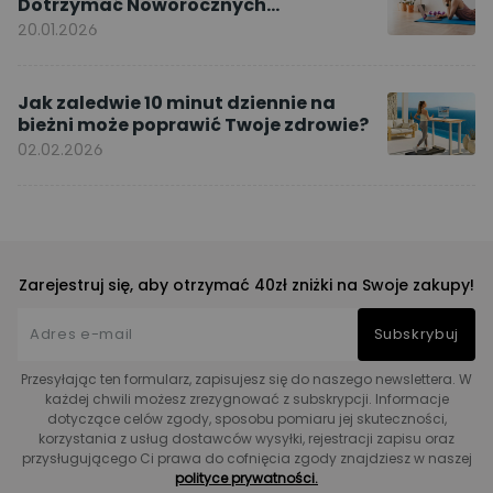
Dotrzymać Noworocznych
Postanowień dzięki ćwiczeniom w
20.01.2026
domu
Jak zaledwie 10 minut dziennie na
bieżni może poprawić Twoje zdrowie?
02.02.2026
Zarejestruj się, aby otrzymać 40zł zniżki na Swoje zakupy!
Subskrybuj
Przesyłając ten formularz, zapisujesz się do naszego newslettera. W
każdej chwili możesz zrezygnować z subskrypcji. Informacje
dotyczące celów zgody, sposobu pomiaru jej skuteczności,
korzystania z usług dostawców wysyłki, rejestracji zapisu oraz
przysługującego Ci prawa do cofnięcia zgody znajdziesz w naszej
polityce prywatności.