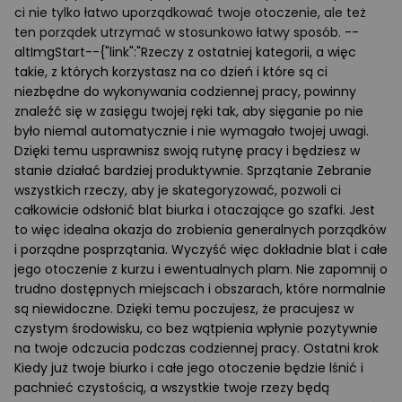
ci nie tylko łatwo uporządkować twoje otoczenie, ale też
ten porządek utrzymać w stosunkowo łatwy sposób.
--
altImgStart--{"link":"Rzeczy z ostatniej kategorii, a więc
takie, z których korzystasz na co dzień i które są ci
niezbędne do wykonywania codziennej pracy, powinny
znaleźć się w zasięgu twojej ręki tak, aby sięganie po nie
było niemal automatycznie i nie wymagało twojej uwagi.
Dzięki temu usprawnisz swoją rutynę pracy i będziesz w
stanie działać bardziej produktywnie. Sprzątanie Zebranie
wszystkich rzeczy, aby je skategoryzować, pozwoli ci
całkowicie odsłonić blat biurka i otaczające go szafki. Jest
to więc idealna okazja do zrobienia generalnych porządków
i porządne posprzątania. Wyczyść więc dokładnie blat i całe
jego otoczenie z kurzu i ewentualnych plam. Nie zapomnij o
trudno dostępnych miejscach i obszarach, które normalnie
są niewidoczne. Dzięki temu poczujesz, że pracujesz w
czystym środowisku, co bez wątpienia wpłynie pozytywnie
na twoje odczucia podczas codziennej pracy. Ostatni krok
Kiedy już twoje biurko i całe jego otoczenie będzie lśnić i
pachnieć czystością, a wszystkie twoje rzezy będą