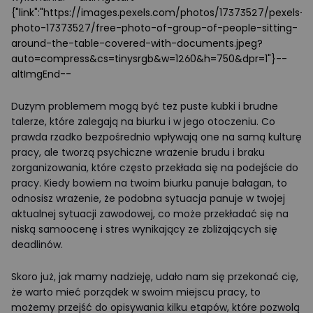
{"link":"https://images.pexels.com/photos/17373527/pexels-
photo-17373527/free-photo-of-group-of-people-sitting-
around-the-table-covered-with-documents.jpeg?
auto=compress&cs=tinysrgb&w=1260&h=750&dpr=1"}--
altImgEnd--
Dużym problemem mogą być też puste kubki i brudne
talerze, które zalegają na biurku i w jego otoczeniu. Co
prawda rzadko bezpośrednio wpływają one na samą kulturę
pracy, ale tworzą psychiczne wrażenie brudu i braku
zorganizowania, które często przekłada się na podejście do
pracy. Kiedy bowiem na twoim biurku panuje bałagan, to
odnosisz wrażenie, że podobna sytuacja panuje w twojej
aktualnej sytuacji zawodowej, co może przekładać się na
niską samoocenę i stres wynikający ze zbliżających się
deadlinów.
Skoro już, jak mamy nadzieję, udało nam się przekonać cię,
że warto mieć porządek w swoim miejscu pracy, to
możemy przejść do opisywania kilku etapów, które pozwolą