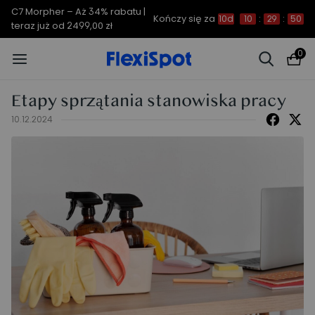
C7 Morpher – Aż 34% rabatu |
Kończy się za
10d
10
:
29
:
50
teraz już od 2499,00 zł
0
Etapy sprzątania stanowiska pracy
10.12.2024