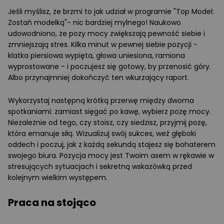
Jeśli myślisz, że brzmi to jak udział w programie "Top Model:
Zostań modelką"- nic bardziej mylnego! Naukowo
udowodniono, że pozy mocy zwiększają pewność siebie i
zmniejszają stres. Kilka minut w pewnej siebie pozycji -
klatka piersiowa wypięta, głowa uniesiona, ramiona
wyprostowane - i poczujesz się gotowy, by przenosić góry.
Albo przynajmniej dokończyć ten wkurzający raport.
Wykorzystaj następną krótką przerwę między dwoma
spotkaniami: zamiast sięgać po kawę, wybierz pozę mocy.
Niezależnie od tego, czy stoisz, czy siedzisz, przyjmij pozę,
która emanuje siłą. Wizualizuj swój sukces, weź głęboki
oddech i poczuj, jak z każdą sekundą stajesz się bohaterem
swojego biura. Pozycja mocy jest Twoim asem w rękawie w
stresujących sytuacjach i sekretną wskazówką przed
kolejnym wielkim występem.
Praca na stojąco