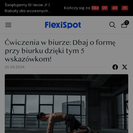
Świętujemy 10-lecie 🎉 |
Kończy się za
08d
09
:
40
:
35
Rabaty dla wczesnych
ptaków do 850 zł
0
Ćwiczenia w biurze: Dbaj o formę
przy biurku dzięki tym 5
wskazówkom!
26.04.2024