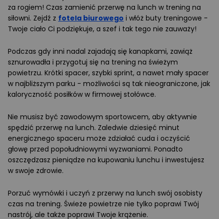
za rogiem! Czas zamienić przerwę na lunch w trening na
siłowni. Zejdź z
fotela biurowego
i włóż buty treningowe -
Twoje ciało Ci podziękuje, a szef i tak tego nie zauważy!
Podczas gdy inni nadal zajadają się kanapkami, zawiąż
sznurowadła i przygotuj się na trening na świeżym
powietrzu. Krótki spacer, szybki sprint, a nawet mały spacer
w najbliższym parku - możliwości są tak nieograniczone, jak
kaloryczność posiłków w firmowej stołówce.
Nie musisz być zawodowym sportowcem, aby aktywnie
spędzić przerwę na lunch. Zaledwie dziesięć minut
energicznego spaceru może zdziałać cuda i oczyścić
głowę przed popołudniowymi wyzwaniami. Ponadto
oszczędzasz pieniądze na kupowaniu lunchu i inwestujesz
w swoje zdrowie.
Porzuć wymówki i uczyń z przerwy na lunch swój osobisty
czas na trening. Świeże powietrze nie tylko poprawi Twój
nastrój, ale także poprawi Twoje krążenie.