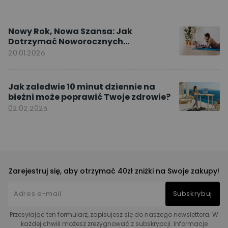
Nowy Rok, Nowa Szansa: Jak
Dotrzymać Noworocznych
Postanowień dzięki ćwiczeniom w
20.01.2026
domu
Jak zaledwie 10 minut dziennie na
bieżni może poprawić Twoje zdrowie?
02.02.2026
Zarejestruj się, aby otrzymać 40zł zniżki na Swoje zakupy!
Subskrybuj
Przesyłając ten formularz, zapisujesz się do naszego newslettera. W
każdej chwili możesz zrezygnować z subskrypcji. Informacje