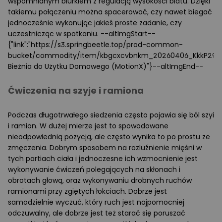
wspomnianym biurkiem z regulacją wysokości blatu. Dzięki
takiemu połączeniu można spacerować, czy nawet biegać
jednocześnie wykonując jakieś proste zadanie, czy
uczestnicząc w spotkaniu. --altImgStart--
{"link":"https://s3.springbeetle.top/prod-common-
bucket/commodity/item/kbgcxcvbnkm_20260406_KkkP290u.
Bieżnia do Użytku Domowego (MotionX)"}--altImgEnd--
Ćwiczenia na szyje i ramiona
Podczas długotrwałego siedzenia często pojawia się ból szyi
i ramion. W dużej mierze jest to spowodowane
nieodpowiednią pozycją, ale często wynika to po prostu ze
zmęczenia. Dobrym sposobem na rozluźnienie mięśni w
tych partiach ciała i jednoczesne ich wzmocnienie jest
wykonywanie ćwiczeń polegających na skłonach i
obrotach głową, oraz wykonywaniu drobnych ruchów
ramionami przy zgiętych łokciach. Dobrze jest
samodzielnie wyczuć, który ruch jest najpomocniej
odczuwalny, ale dobrze jest też starać się poruszać