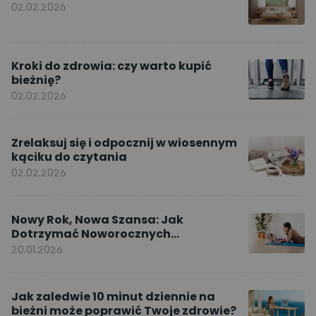
02.02.2026
Kroki do zdrowia: czy warto kupić
bieżnię?
02.02.2026
Zrelaksuj się i odpocznij w wiosennym
kąciku do czytania
02.02.2026
Nowy Rok, Nowa Szansa: Jak
Dotrzymać Noworocznych
Postanowień dzięki ćwiczeniom w
20.01.2026
domu
Jak zaledwie 10 minut dziennie na
bieżni może poprawić Twoje zdrowie?