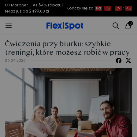
C7 Morpher – Aż 34% rabatu |
Kończy się za
11d
15
:
39
:
44
teraz już od 2499,00 zł
0
Ćwiczenia przy biurku: szybkie
treningi, które możesz robić w pracy
06.04.2026