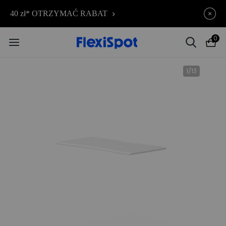
C7 Morpher – Aż 34% rabatu
Kończy się za
40 zł* OTRZYMAĆ RABAT
08d
11
:
38
:
55
| teraz już od 2499,00 zł
0
1
/
13