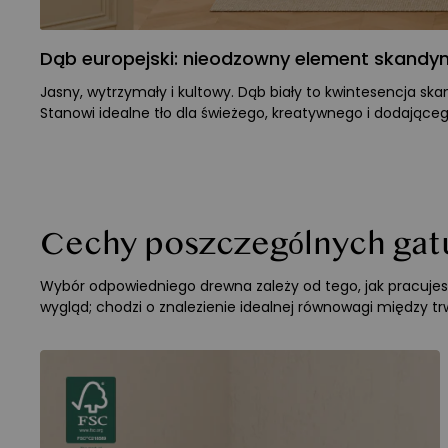
Dąb europejski: nieodzowny element skandyn
Jasny, wytrzymały i kultowy. Dąb biały to kwintesencja s
Stanowi idealne tło dla świeżego, kreatywnego i dodająceg
Cechy poszczególnych ga
Wybór odpowiedniego drewna zależy od tego, jak pracujesz i
wygląd; chodzi o znalezienie idealnej równowagi między 