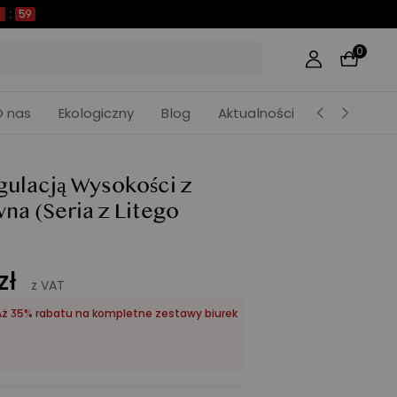
9
:
57
0
O nas
Ekologiczny
Blog
Aktualności
gulacją Wysokości z
wna
(Seria z Litego
zł
z VAT
| Aż 35% rabatu na kompletne zestawy biurek