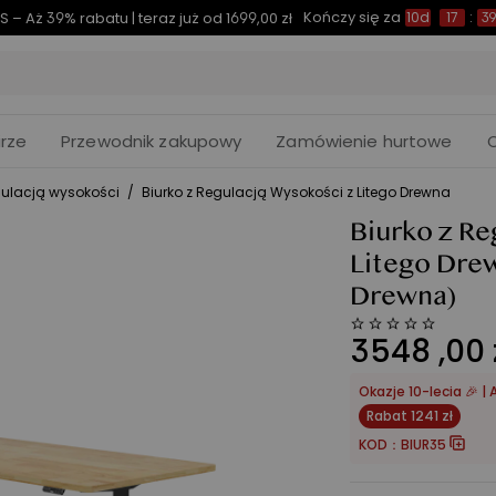
Kończy się za
S – Aż 39% rabatu | teraz już od 1699,00 zł
10d
17
:
3
rze
Przewodnik zakupowy
Zamówienie hurtowe
egulacją wysokości
/
Biurko z Regulacją Wysokości z Litego Drewna
Biurko z Re
Litego Dre
Drewna)
3548
,
00
Okazje 10-lecia 🎉 
Rabat 1241 zł
KOD：
BIUR35