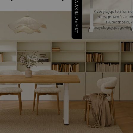
40 zł* OTRZYMAĆ RABAT
Przesyłając ten formu
zrezygnować z subs
skuteczności, k
przysługującego Ci p