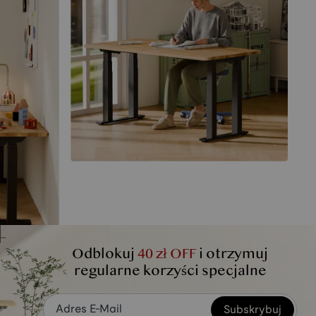
Odblokuj
40 zł OFF
i otrzymuj
regularne korzyści specjalne
Subskrybuj