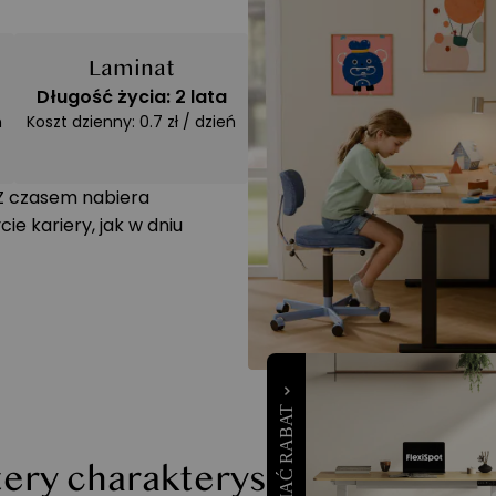
Laminat
Długość życia: 2 lata
ń
Koszt dzienny: 0.7 zł / dzień
. Z czasem nabiera
e kariery, jak w dniu
ery charakterystyczne style