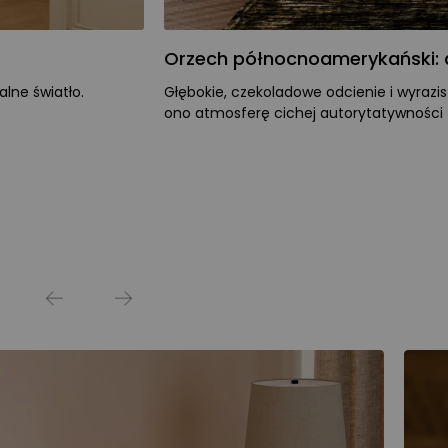
Orzech północnoamerykański: d
lne światło.
Głębokie, czekoladowe odcienie i wyrazi
ono atmosferę cichej autorytatywności –