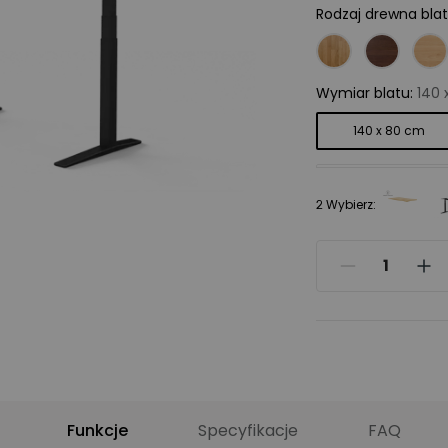
Rodzaj drewna bla
Wymiar blatu
:
140 
140 x 80 cm
180 x 80 cm
2 Wybierz:
Typ stelaża
:
2 nogi
2 nogi – E7 PRO
Kolory stelaża
:
Cza
Funkcje
Specyfikacje
FAQ