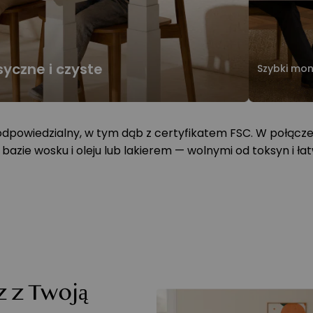
syczne i czyste
Szybki mon
powiedzialny, w tym dąb z certyfikatem FSC. W połącze
azie wosku i oleju lub lakierem — wolnymi od toksyn i łat
z z Twoją