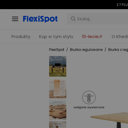
E7 PLU
Produkty
Kup w tym stylu
10-lecie🎉
O Khedi
FlexiSpot
/
Biurka regulowane
/
Biurka z r