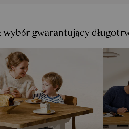
Polecane akcesor
Hot
Listw
: wybór gwarantujący długotrw
Listwa Zasilająca
PS9
299
,
00 zł
Serwis
30 dni na darmo