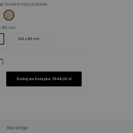
tu
:
Drewno kauczukowe
x 80 cm
160 x 80 cm
 – E7 PRO
Dodaj do Koszyka
3548,00 zł
4 nogi – E7 PLUS
rny - E7 PRO
Recenzje