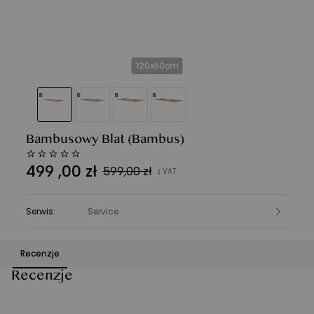
120x60cm
Bambusowy Blat
(Bambus)
499
,
00
zł
599,00 zł
z VAT
Serwis
:
Service
Recenzje
Recenzje