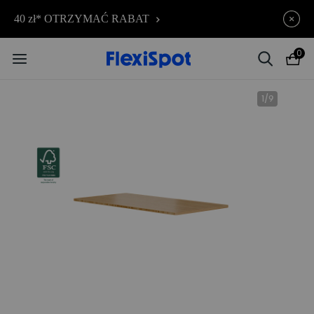
C7 Morpher – Aż 34% rabatu |
Kończy się za
40 zł* OTRZYMAĆ RABAT
10d
02
:
31
:
05
teraz już od 2499,00 zł
0
1
/
9