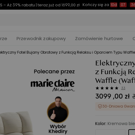
Kończy się za
S – Aż 39% rabatu | teraz już od 1699,00 zł
10d
07
:
3
rze
Przewodnik zakupowy
Zamówienie hurtowe
lektryczny Fotel Bujany Obrotowy z Funkcją Relaksu i Oparciem Typu Waffle
Elektryczn
z Funkcją R
Waffle
(Waf
33
3099
,
00
zł
30-Dniowa Gwar
Kolor
:
Kremowa bie