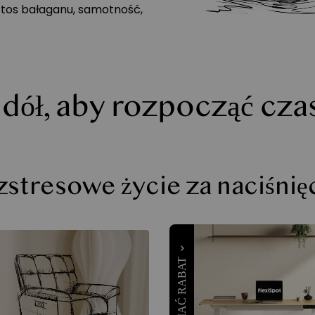
stos bałaganu, samotność,
 dół, aby rozpocząć cz
stresowe życie za naciśni