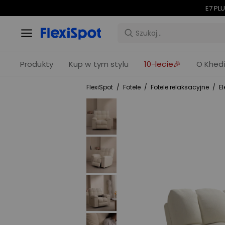
E7 PLU
Produkty
Kup w tym stylu
10-lecie🎉
O Khedi
FlexiSpot
/
Fotele
/
Fotele relaksacyjne
/
E