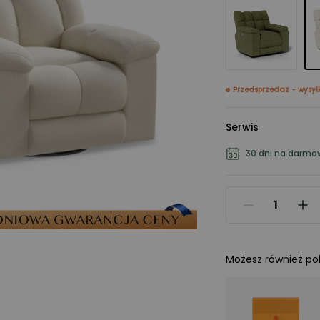
Przedsprzedaż - wysył
Serwis
30 dni na darmo
Możesz również po