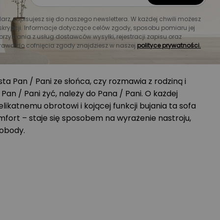
larz, zapisujesz się do naszego newslettera. W każdej chwili możesz
krypcji. Informacje dotyczące celów zgody, sposobu pomiaru jej
orzystania z usług dostawców wysyłki, rejestracji zapisu oraz
rawa do cofnięcia zgody znajdziesz w naszej
polityce prywatności.
usza się wraz z Twoim nastrojem
sta Pan / Pani ze słońca, czy rozmawia z rodziną i
 Pan / Pani żyć, należy do Pana / Pani. O każdej
delikatnemu obrotowi i kojącej funkcji bujania ta sofa
omfort – staje się sposobem na wyrażenie nastroju,
wobody.