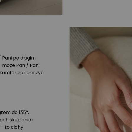
/ Pani po długim
 — może Pan / Pani
komforcie i cieszyć
tem do 135°,
ach skupienia i
 - to cichy