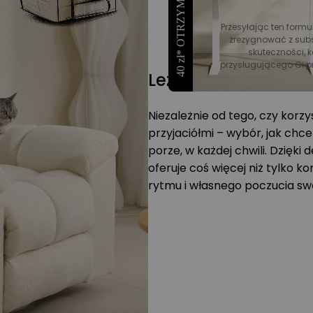
40 zł* OTRZYMAĆ RABAT
Przesyłając ten formu
zrezygnować z subs
skuteczności, k
przysługującego Ci p
Leżanka, która por
Niezależnie od tego, czy korzy
przyjaciółmi – wybór, jak chce
porze, w każdej chwili. Dzięki 
oferuje coś więcej niż tylko k
rytmu i własnego poczucia s