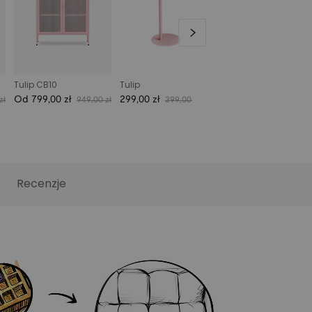
Tulip CB10
Tulip
Od 799,00 zł
299,00 zł
Od 399,00 zł
zł
949,00 zł
399,00 zł
499,00
Recenzje