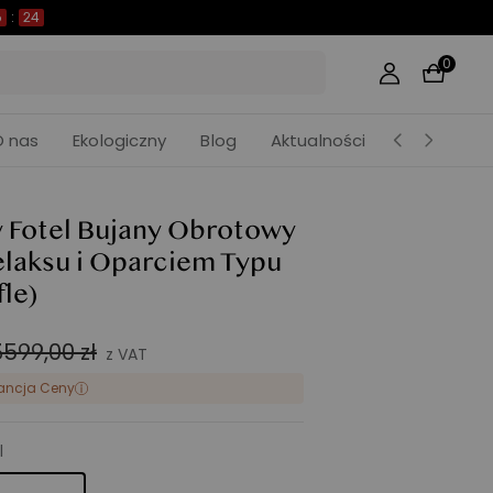
6
:
22
0
O nas
Ekologiczny
Blog
Aktualności
y Fotel Bujany Obrotowy
elaksu i Oparciem Typu
fle)
3599,00 zł
z VAT
ancja Ceny
l