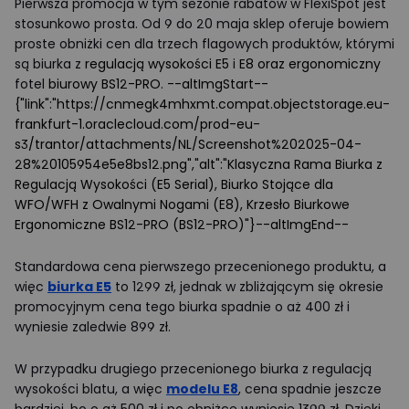
Pierwsza promocja w tym sezonie rabatów w FlexiSpot jest
stosunkowo prosta. Od 9 do 20 maja sklep oferuje bowiem
proste obniżki cen dla trzech flagowych produktów, którymi
są biurka z
regulacją wysokości E5
i
E8 oraz ergonomiczny
fotel
biurowy BS12-PRO
.
--altImgStart--
{"link":"https://cnmegk4mhxmt.compat.objectstorage.eu-
frankfurt-1.oraclecloud.com/prod-eu-
s3/trantor/attachments/NL/Screenshot%202025-04-
28%20105954e5e8bs12.png","alt":"Klasyczna Rama Biurka z
Regulacją Wysokości (E5 Serial), Biurko Stojące dla
WFO/WFH z Owalnymi Nogami (E8), Krzesło Biurkowe
Ergonomiczne BS12-PRO (BS12-PRO)"}--altImgEnd--
Standardowa cena pierwszego przecenionego produktu, a
więc
biurka E5
to 1299 zł, jednak w zbliżającym się okresie
promocyjnym cena tego biurka spadnie o aż 400 zł i
wyniesie zaledwie 899 zł.
W przypadku drugiego przecenionego biurka z regulacją
wysokości blatu, a więc
modelu E8
, cena spadnie jeszcze