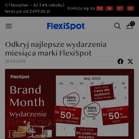
C7 Morpher – Aż 34% rabatu |
Kończy się za
11d
14
:
07
:
01
teraz już od 2499,00 zł
0
Odkryj najlepsze wydarzenia
miesiąca marki FlexiSpot
30.04.2025