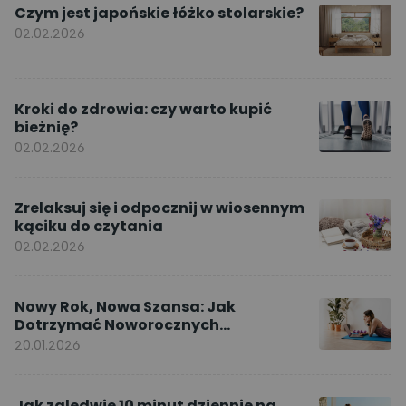
Czym jest japońskie łóżko stolarskie?
02.02.2026
Kroki do zdrowia: czy warto kupić
bieżnię?
02.02.2026
Zrelaksuj się i odpocznij w wiosennym
kąciku do czytania
02.02.2026
Nowy Rok, Nowa Szansa: Jak
Dotrzymać Noworocznych
Postanowień dzięki ćwiczeniom w
20.01.2026
domu
Jak zaledwie 10 minut dziennie na