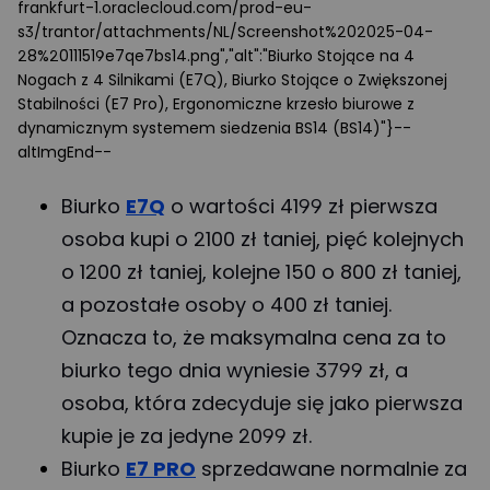
frankfurt-1.oraclecloud.com/prod-eu-
s3/trantor/attachments/NL/Screenshot%202025-04-
28%20111519e7qe7bs14.png","alt":"Biurko Stojące na 4
Nogach z 4 Silnikami (E7Q), Biurko Stojące o Zwiększonej
Stabilności (E7 Pro), Ergonomiczne krzesło biurowe z
dynamicznym systemem siedzenia BS14 (BS14)"}--
altImgEnd--
Biurko
E7Q
o wartości 4199 zł pierwsza
osoba kupi o 2100 zł taniej, pięć kolejnych
o 1200 zł taniej, kolejne 150 o 800 zł taniej,
a pozostałe osoby o 400 zł taniej.
Oznacza to, że maksymalna cena za to
biurko tego dnia wyniesie 3799 zł, a
osoba, która zdecyduje się jako pierwsza
kupie je za jedyne 2099 zł.
Biurko
E7 PRO
sprzedawane normalnie za