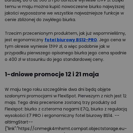
bardziej, bo o aż 500 zł i po obniżce wyniesie 1399 zł. Dzięki
temu w maju można kupić nowoczesne biurko najwyższej
jakości wyposażone we wszystkie najważniejsze funkcje w
cenie zbliżonej do zwykłego biurka.
Trzecim przecenionym produktem, jak już wspomnieliśmy,
jest ergonomiczny
fotel biurowy BS12-PRO
. Jego cena w
tym okresie wyniesie 1399 zł, a więc podobnie jak w
przypadku pierwszego opisanego biurka jego cena spadnie
o 400 zł w stosunku do jego standardowej ceny.
1-dniowe promocje 12 i 21 maja
W maju tego roku szczególnie dwa dni będą objęte
szalonymi promocjami w FlexiSpot. Pierwszym z nich jest 12
maja. Tego dnia precenione zostaną trzy produkty od
Flexispot: biurko z czteroma noga
mi E7Q
, biurko z regulacją
wysokości
E7 PRO
i ergonomiczny fotel biurowy
BS14
.
--
altImgStart--
{"link":"https://cnmegk4mhxmt.compat.objectstorage.eu-