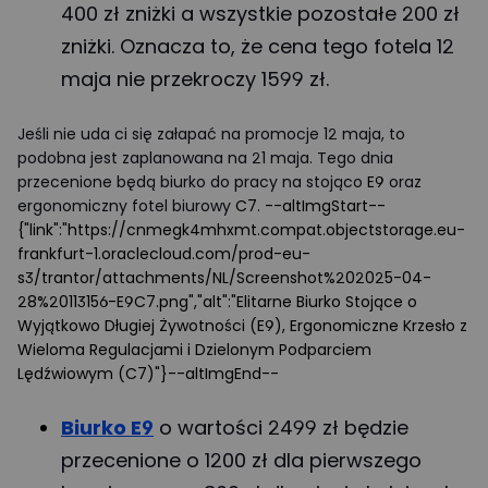
400 zł zniżki a wszystkie pozostałe 200 zł
zniżki. Oznacza to, że cena tego fotela 12
maja nie przekroczy 1599 zł.
Jeśli nie uda ci się załapać na promocje 12 maja, to
podobna jest zaplanowana na 21 maja. Tego dnia
przecenione będą biurko do pracy na stojąco
E9
oraz
ergonomiczny fotel biurowy
C7
.
--altImgStart--
{"link":"https://cnmegk4mhxmt.compat.objectstorage.eu-
frankfurt-1.oraclecloud.com/prod-eu-
s3/trantor/attachments/NL/Screenshot%202025-04-
28%20113156-E9C7.png","alt":"Elitarne Biurko Stojące o
Wyjątkowo Długiej Żywotności (E9), Ergonomiczne Krzesło z
Wieloma Regulacjami i Dzielonym Podparciem
Lędźwiowym (C7)"}--altImgEnd--
Biurko E9
o wartości 2499 zł będzie
przecenione o 1200 zł dla pierwszego