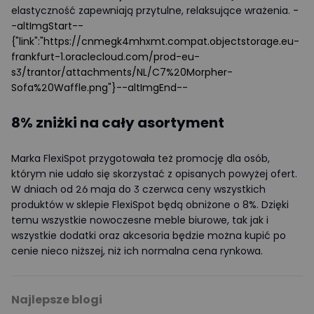
elastyczność zapewniają przytulne, relaksujące wrażenia.
-
-altImgStart--
{"link":"https://cnmegk4mhxmt.compat.objectstorage.eu-
frankfurt-1.oraclecloud.com/prod-eu-
s3/trantor/attachments/NL/C7%20Morpher-
Sofa%20Waffle.png"}--altImgEnd--
8% zniżki na cały asortyment
Marka FlexiSpot przygotowała też promocję dla osób,
którym nie udało się skorzystać z opisanych powyżej ofert.
W dniach od 26 maja do 3 czerwca ceny wszystkich
produktów w sklepie FlexiSpot będą obniżone o 8%. Dzięki
temu wszystkie nowoczesne meble biurowe, tak jak i
wszystkie dodatki oraz akcesoria będzie można kupić po
cenie nieco niższej, niż ich normalna cena rynkowa.
Najlepsze blogi