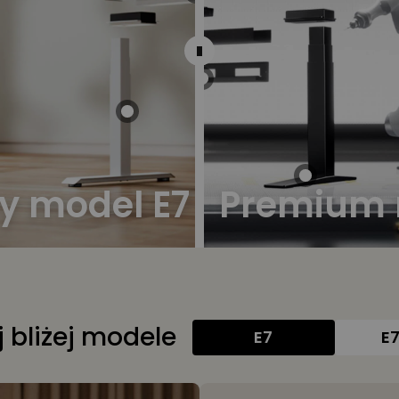
y model E7
Premium 
 bliżej modele
E7
E7