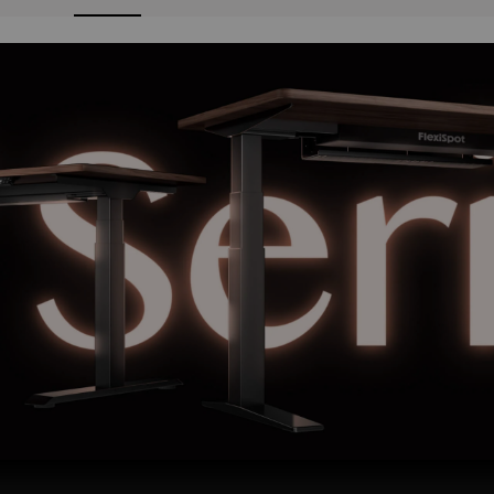
Hot
Orga
Kółka do
stelaża/biurka W1
109
,
00 zł
Serwis
30 dni na darmo