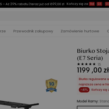
Kończy się za
lecie 🎉 | Rabaty dla wczesnych ptaków do 850 zł
11d
rze
Przewodnik zakupowy
Zamówienie hurtowe
Biurko Stoj
(E7 Seria)
95
1199
,
00
zł
Biurko regulowane wy
najniższa cena w his
-41%
Kończy się 
Model Ramy
:
Stand