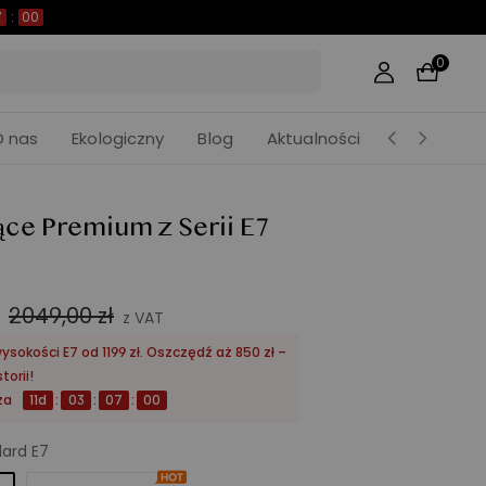
03
:
06
:
59
0
O nas
Ekologiczny
Blog
Aktualności
ące Premium z Serii E7
2049,00 zł
z VAT
sokości E7 od 1199 zł. Oszczędź aż 850 zł –
torii!
za
11
d
:
03
:
06
:
58
ard E7