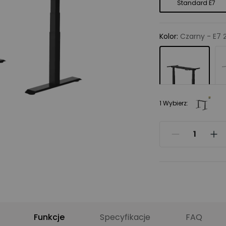
Standard E7
Kolor
:
Czarny - E7 
1 Wybierz:
Materiał blatu
:
Nie,
Nie, dziękuję
Bambusowy
Drewno kauczukow
Funkcje
Specyfikacje
FAQ
Polecane akcesor