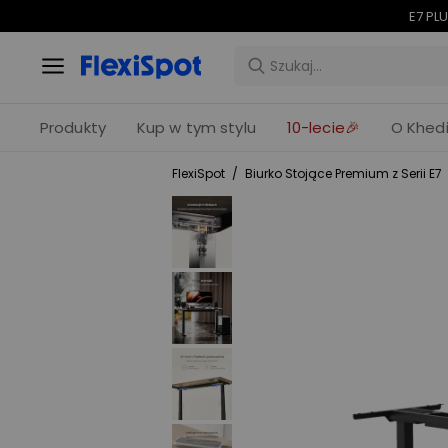
Świętujemy 10-
Produkty
Kup w tym stylu
10-lecie🎉
O Khedi
FlexiSpot
/
Biurko Stojące Premium z Serii E7