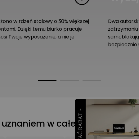
ono w rdzeń stalowy o 30% większej
Dwa autorski
ntami. Dzięki temu biurko pracuje
zatrzymaniu
nosi Twoje wyposażenie, a nie je
samoblokując
bezpiecznie 
ę uznaniem w całej branży za do