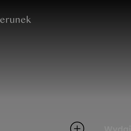
ierunek
Wydajn