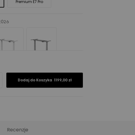
Premium E7 Pro
2026
 dziękuję
Dodaj do Koszyka
1199,00 zł
Płyta wiórowa
Sklejka
e
Recenzje
ia
: