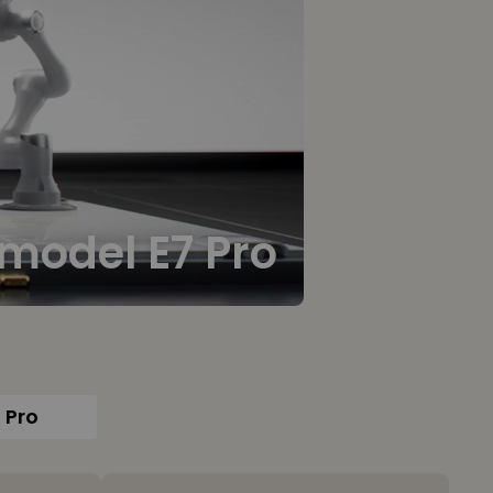
model E7 Pro
 Pro