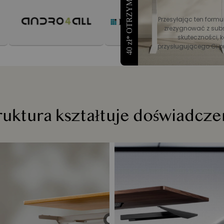
40 zł* OTRZYMAĆ RABAT
Przesyłając ten formu
zrezygnować z subs
skuteczności, k
przysługującego Ci p
ruktura kształtuje doświadcze