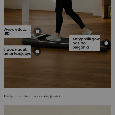
Wyświetlacz
LED
Antypoślizgowy
pas do
biegania
6 podkładek
amortyzujących
Elastyczność nie oznacza słabej jakości