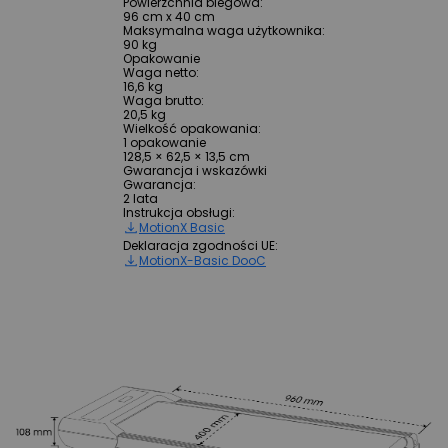
Powierzchnia biegowa
:
96 cm x 40 cm
Maksymalna waga użytkownika
:
90 kg
Opakowanie
Waga netto
:
16,6 kg
Waga brutto
:
20,5 kg
Wielkość opakowania
:
1 opakowanie
128,5 × 62,5 × 13,5 cm
Gwarancja i wskazówki
Gwarancja
:
2 lata
Instrukcja obsługi
:
MotionX Basic
Deklaracja zgodności UE
:
MotionX-Basic DooC