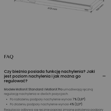
FAQ
Czy bieżnia posiada funkcję nachylenia? Jaki
−
jest poziom nachylenia i jak można go
regulować?
Modele MotionX Standard i MotionX Pro
umożliwiają ręczną
regulację nachylenia w dwóch pozycjach.
Po rozłożeniu podpory nachylenie wynosi
7% (3,8°)
.
Po złożeniu podpory nachylenie wynosi
4% (2,3°)
.
Regulacja odbywa się ręcznie poprzez zmianę położenia podpory