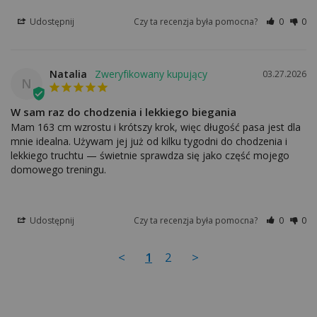
Udostępnij
Czy ta recenzja była pomocna?
0
0
Natalia
03.27.2026
N
W sam raz do chodzenia i lekkiego biegania
Mam 163 cm wzrostu i krótszy krok, więc długość pasa jest dla 
mnie idealna. Używam jej już od kilku tygodni do chodzenia i 
lekkiego truchtu — świetnie sprawdza się jako część mojego 
domowego treningu.
Udostępnij
Czy ta recenzja była pomocna?
0
0
<
1
2
>