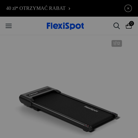
E7 PLUS – Aż 39% rabatu |
Kończy się za
40 zł* OTRZYMAĆ RABAT
08d
12
:
07
:
58
teraz już od 1699,00 zł
0
1
/
12