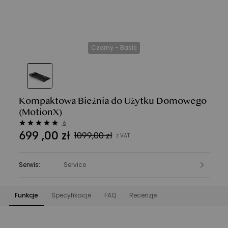
Czarny - Basic
Kompaktowa Bieżnia do Użytku Domowego
(MotionX)
6
699
,
00
zł
1099,00 zł
z VAT
Serwis
:
Service
Funkcje
Specyfikacje
FAQ
Recenzje
Funkcje