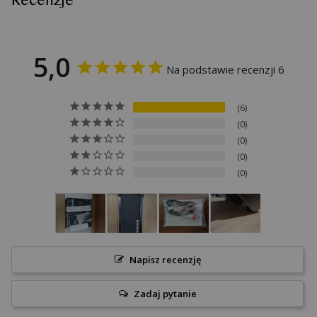
Recenzje
masy ciała użytkownika oraz wybranego tempa. Aby zapewnić
długą żywotność urządzenia, należy unikać długotrwałej pracy przy
maksymalnym obciążeniu.
5,0
Na podstawie recenzji 6
6
0
0
0
0
Napisz recenzję
Zadaj pytanie