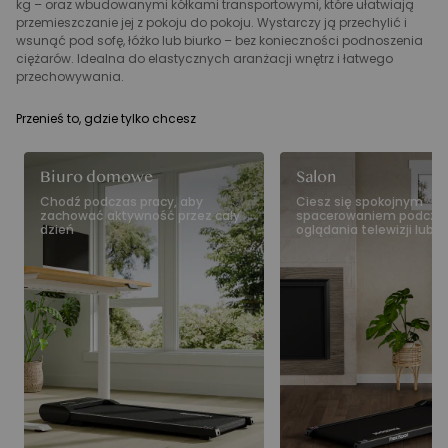
kg – oraz wbudowanymi kółkami transportowymi, które ułatwiają
przemieszczanie jej z pokoju do pokoju. Wystarczy ją przechylić i
wsunąć pod sofę, łóżko lub biurko – bez konieczności podnoszenia
ciężarów. Idealna do elastycznych aranżacji wnętrz i łatwego
przechowywania.
Przenieś to, gdzie tylko chcesz
Biuro domowe
Salon
Chodź podczas pracy, aby
Ciesz się spokojnym
zachować aktywność przez cały
spacerowaniem podcza
dzień
oglądania telewizji lub 