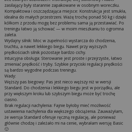
zasilający były starannie zapakowane w osobnym woreczku.

Kompaktowa i oszczędzająca miejsce: Konstrukcja jest smukła, 
idealna do małych przestrzeni. Ważę trochę ponad 50 kg i dzięki 
kółkom z przodu mogę bez problemu sama ją przestawiać. Po 
treningu łatwo ją schować — w moim mieszkaniu to ogromna 
zaleta.

Wydajny silnik: Moc w zupełności wystarcza do chodzenia, 
truchtu, a nawet lekkiego biegu. Nawet przy wyższych 
prędkościach silnik pozostaje bardzo cichy.

Intuicyjna obsługa: Sterowanie jest proste i przejrzyste, łatwo 
zmieniać prędkość i tryby. Szybkie przyciski regulacji prędkości 
są bardzo wygodne podczas treningu.

Wady:

Węższy pas biegowy: Pas jest nieco węższy niż w wersji 
Standard. Do chodzenia i lekkiego biegu jest w porządku, ale 
przy większym kroku lub szybszym biegu może być trochę 
ciasno.

Brak regulacji nachylenia: Fajnie byłoby mieć możliwość 
ustawienia nachylenia dla większego obciążenia. Zauważyłam, 
że wersja Standard oferuje ręczną regulację, ale ponieważ 
głównie chodzę i zależało mi na cenie, wybrałam wersję Basic 
🙂
