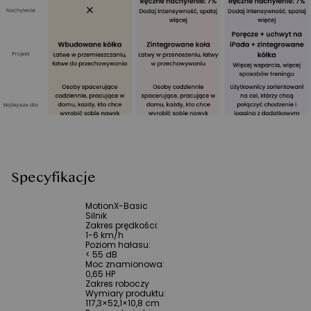
Specyfikacje
MotionX-Basic
Silnik
Zakres prędkości
:
1-6 km/h
Poziom hałasu
:
< 55 dB
Moc znamionowa
:
0,65 HP
Zakres roboczy
Wymiary produktu
:
117,3×52,1×10,8 cm