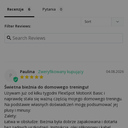
Recenzje
Pytania
Filter Reviews:
Paulina
04.08.2026
P
Świetna bieżnia do domowego treningu!
Używam już od kilku tygodni FlexiSpot MotionX Basic i 
naprawdę stała się ważną częścią mojego domowego treningu. 
Na podstawie własnych doświadczeń mogę podsumować jej 
plusy i minusy:

Zalety:

Łatwa w obsłudze: Bieżnia była dobrze zapakowana i dotarła 
bez żadnych uszkodzeń. Instrukcja, olej silikonowy i kabel 